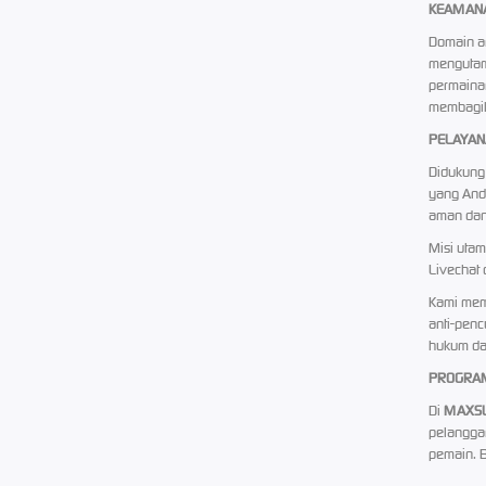
KEAMAN
Domain am
mengutam
permaina
membagika
PELAYAN
Didukung 
yang Anda
aman dan 
Misi utam
Livechat
Kami mem
anti-penc
hukum da
PROGRAM
Di
MAXS
pelanggan
pemain. 