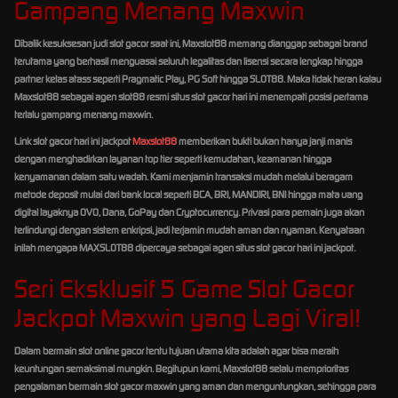
Gampang Menang Maxwin
Dibalik kesuksesan judi slot gacor saat ini, Maxslot88 memang dianggap sebagai brand
terutama yang berhasil menguasai seluruh legalitas dan lisensi secara lengkap hingga
partner kelas atass seperti Pragmatic Play, PG Soft hingga SLOT88. Maka tidak heran kalau
Maxslot88 sebagai agen slot88 resmi situs slot gacor hari ini menempati posisi pertama
terlalu gampang menang maxwin.
Link slot gacor hari ini jackpot
Maxslot88
memberikan bukti bukan hanya janji manis
dengan menghadirkan layanan top tier seperti kemudahan, keamanan hingga
kenyamanan dalam satu wadah. Kami menjamin transaksi mudah melalui beragam
metode deposit mulai dari bank local seperti BCA, BRI, MANDIRI, BNI hingga mata uang
digital layaknya OVO, Dana, GoPay dan Cryptocurrency. Privasi para pemain juga akan
terlindungi dengan sistem enkripsi, jadi terjamin mudah aman dan nyaman. Kenyataan
inilah mengapa MAXSLOT88 dipercaya sebagai agen situs slot gacor hari ini jackpot.
Seri Eksklusif 5 Game Slot Gacor
Jackpot Maxwin yang Lagi Viral!
Dalam bermain slot online gacor tentu tujuan utama kita adalah agar bisa meraih
keuntungan semaksimal mungkin. Begitupun kami, Maxslot88 selalu memprioritas
pengalaman bermain slot gacor maxwin yang aman dan menguntungkan, sehingga para