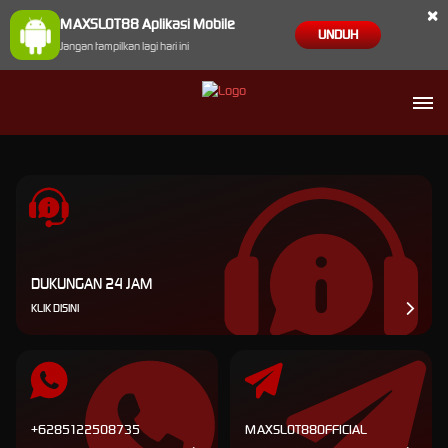
×
MAXSLOT88 Aplikasi Mobile
UNDUH
Jangan tampilkan lagi hari ini
DUKUNGAN 24 JAM
KLIK DISINI
+6285122508735
MAXSLOT88OFFICIAL