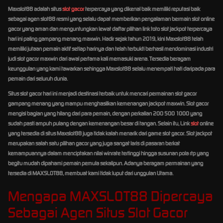
Maxslot88 adalah situs
slot gacor
terpercaya yang dikenal baik memiliki reputasi baik
sebagai agen slot88 resmi yang selalu dapat memberikan pengalaman bermain slot online
gacor yang aman dan menguntungkan lewat daftar pilihan link toto slot jackpot terpercaya
hari ini paling gampang menang maxwin. Hadir sejak tahun 2019, kini Maxslot88 telah
memiliki jutaan pemain aktif setiap harinya dan telah terbukti berhasil mendominasi industri
judi slot gacor maxwin dari awal pertama kali memasuki arena. Tersedia beragam
keunggulan yang kami tawarkan sehingga Maxslot88 selalu menempati hati daripada para
pemain dari seluruh dunia.
Situs slot gacor hari ini menjadi destinasi terbaik untuk mencari permainan slot gacor
gampang menang yang mampu menghasilkan kemenangan jackpot maxwin. Slot gacor
mengisi bagian yang hilang dari para pemain, dengan perkalian 200 500 1000 yang
sudah pasti ampuh pulang dengan kemenangan besar di tangan. Selain itu, Link
slot
online
yang tersedia di situs Maxslot88 juga tidak kalah menarik dari game slot gacor. Slot jackpot
merupakan salah satu pilihan gacor yang juga sangat laris di pasaran berkat
kemampuannya dalam menciptakan nilai winrate tertinggi hingga susunan pola rtp yang
begitu mudah dipahami pemain pemula sekalipun. Adanya beragam permainan yang
tersedia di MAXSLOT88, membuat kami tidak luput dari unggulan Utama.
Mengapa MAXSLOT88 Dipercaya
Sebagai Agen Situs Slot Gacor