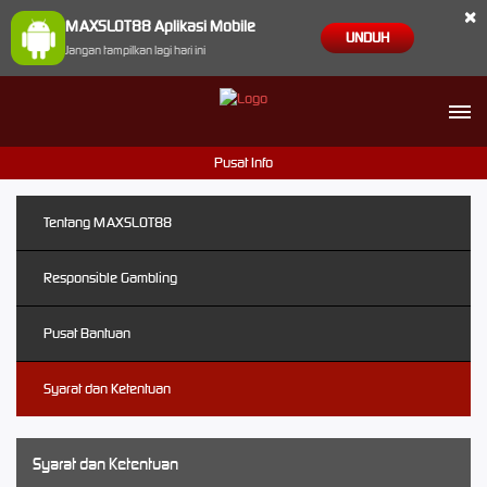
×
MAXSLOT88 Aplikasi Mobile
UNDUH
Jangan tampilkan lagi hari ini
Pusat Info
Tentang MAXSLOT88
Responsible Gambling
Pusat Bantuan
Syarat dan Ketentuan
Syarat dan Ketentuan