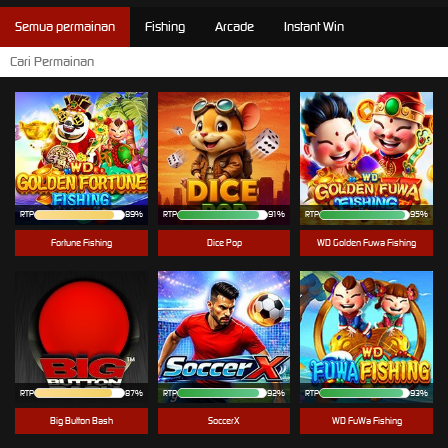
Semua permainan
Fishing
Arcade
Instant Win
RTP
89%
RTP
91%
RTP
95%
Fortune Fishing
Dice Pop
WD Golden Fuwa Fishing
RTP
87%
RTP
92%
RTP
93%
Big Button Bash
SoccerX
WD FuWa Fishing