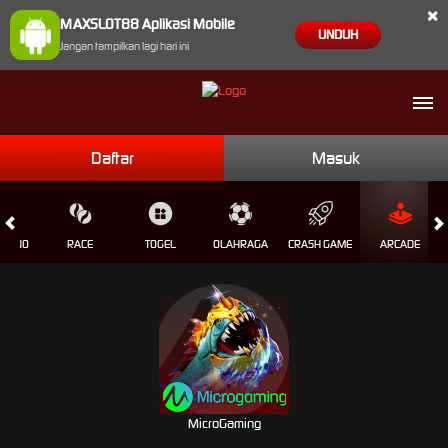
×
MAXSLOT88 Aplikasi Mobile
UNDUH
Jangan tampilkan lagi hari ini
Daftar
Masuk
CASINO
RACE
TOGEL
OLAHRAGA
CRASH GAME
ARCADE
MicroGaming