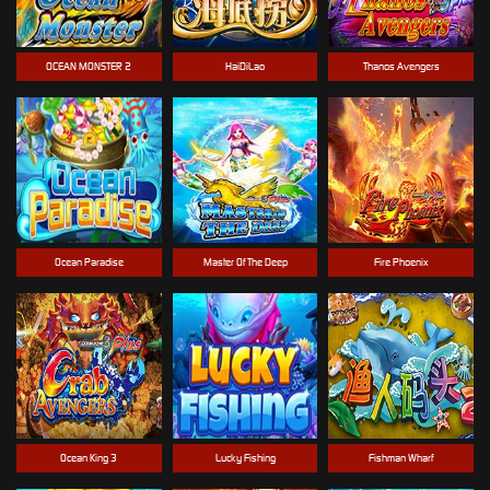
OCEAN MONSTER 2
HaiDiLao
Thanos Avengers
Ocean Paradise
Master Of The Deep
Fire Phoenix
Ocean King 3
Lucky Fishing
Fishman Wharf