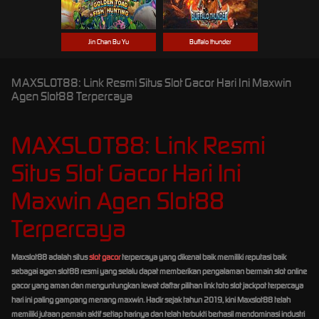
Jin Chan Bu Yu
Buffalo thunder
MAXSLOT88: Link Resmi Situs Slot Gacor Hari Ini Maxwin
Agen Slot88 Terpercaya
MAXSLOT88: Link Resmi
Situs Slot Gacor Hari Ini
Maxwin Agen Slot88
Terpercaya
Maxslot88 adalah situs
slot gacor
terpercaya yang dikenal baik memiliki reputasi baik
sebagai agen slot88 resmi yang selalu dapat memberikan pengalaman bermain slot online
gacor yang aman dan menguntungkan lewat daftar pilihan link toto slot jackpot terpercaya
hari ini paling gampang menang maxwin. Hadir sejak tahun 2019, kini Maxslot88 telah
memiliki jutaan pemain aktif setiap harinya dan telah terbukti berhasil mendominasi industri