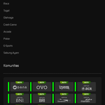
Race
Togel
Olahraga
Crash Game
Arcade
Poker
E-Sports
Sabung Ayam
Komunitas