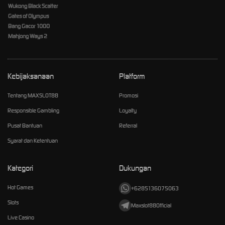
Wukong Black Scatter
Gates of Olympus
Bang Gacor 1000
Mahjong Ways 2
Kebijaksanaan
Platform
Tentang MAXSLOT88
Promosi
Responsible Gambling
Loyalty
Pusat Bantuan
Referral
Syarat dan Ketentuan
Kategori
Dukungan
Hot Games
+6285136075063
Slots
Maxslot88Official
Live Casino