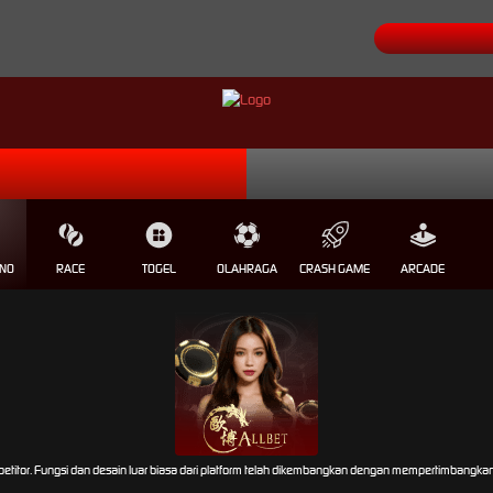
INO
RACE
TOGEL
OLAHRAGA
CRASH GAME
ARCADE
titor. Fungsi dan desain luar biasa dari platform telah dikembangkan dengan mempertimbangkan