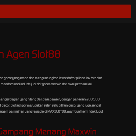
in Agen Slot88
ne gacor yang aman dan menguntungkan lewat daftar pilihan link toto slot
 mendominasi industri judi slot gacor maxwin dari awal pertama kali
mengisi bagian yang hilang dari para pemain, dengan perkalian 200 500
ot gacor. Slot jackpot merupakan salah satu pilihan gacor yang juga sangat
beragam permainan yang tersedia di MAXSLOT88, membuat kami tidak luput
r Gampang Menang Maxwin