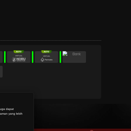
juga dapat
laman yang lebih