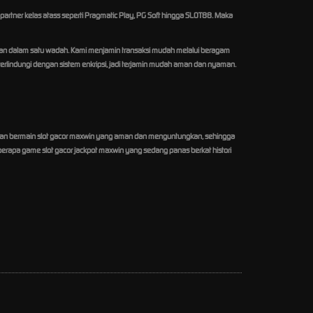
 partner kelas atass seperti Pragmatic Play, PG Soft hingga SLOT88. Maka
an dalam satu wadah. Kami menjamin transaksi mudah melalui beragam
 terlindungi dengan sistem enkripsi, jadi terjamin mudah aman dan nyaman.
laman bermain slot gacor maxwin yang aman dan menguntungkan, sehingga
erapa game slot gacor jackpot maxwin yang sedang panas berkat histori