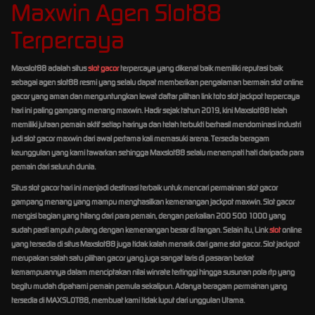
Maxwin Agen Slot88
Terpercaya
Maxslot88 adalah situs
slot gacor
terpercaya yang dikenal baik memiliki reputasi baik
sebagai agen slot88 resmi yang selalu dapat memberikan pengalaman bermain slot online
gacor yang aman dan menguntungkan lewat daftar pilihan link toto slot jackpot terpercaya
hari ini paling gampang menang maxwin. Hadir sejak tahun 2019, kini Maxslot88 telah
memiliki jutaan pemain aktif setiap harinya dan telah terbukti berhasil mendominasi industri
judi slot gacor maxwin dari awal pertama kali memasuki arena. Tersedia beragam
keunggulan yang kami tawarkan sehingga Maxslot88 selalu menempati hati daripada para
pemain dari seluruh dunia.
Situs slot gacor hari ini menjadi destinasi terbaik untuk mencari permainan slot gacor
gampang menang yang mampu menghasilkan kemenangan jackpot maxwin. Slot gacor
mengisi bagian yang hilang dari para pemain, dengan perkalian 200 500 1000 yang
sudah pasti ampuh pulang dengan kemenangan besar di tangan. Selain itu, Link
slot
online
yang tersedia di situs Maxslot88 juga tidak kalah menarik dari game slot gacor. Slot jackpot
merupakan salah satu pilihan gacor yang juga sangat laris di pasaran berkat
kemampuannya dalam menciptakan nilai winrate tertinggi hingga susunan pola rtp yang
begitu mudah dipahami pemain pemula sekalipun. Adanya beragam permainan yang
tersedia di MAXSLOT88, membuat kami tidak luput dari unggulan Utama.