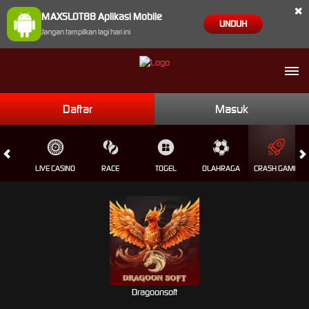
×
MAXSLOT88 Aplikasi Mobile
UNDUH
Jangan tampilkan lagi hari ini
Daftar
Masuk
OTS
LIVE CASINO
RACE
TOGEL
OLAHRAGA
CRASH GAME
Dragoonsoft