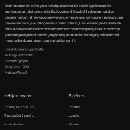
Dalam bermain slot online gacor tentu tujuan utama kita adalah agar bisa meraih
keuntungan semaksimal mungkin. Begitupun kami, Maxslot88 selalu memprioritas
pengalaman bermain slot gacor maxwin yang aman dan menguntungkan, sehingga para
pemain bisa meraup keuntungan tanpa batas. Untuk itu, Demi kesenangan kedua belah
pihak, maka Maxslot88 akan merekomendasikan seri terbaru paling eksklusif beberapa
game slot gacor jackpot maxwin yang sedang panas berkat histori yang selalu berhasil
menghasilkan kemenangan beruntun belakangan ini.
Sweet Bonanza Super Scatter
Wukong Black Scatter
Gates of Olympus
Bang Gacor 1000
Mahjong Ways 2
Kebijaksanaan
Platform
Tentang MAXSLOT88
Promosi
Responsible Gambling
Loyalty
Pusat Bantuan
Referral