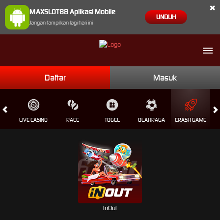
×
MAXSLOT88 Aplikasi Mobile
UNDUH
Jangan tampilkan lagi hari ini
Daftar
Masuk
S
LIVE CASINO
RACE
TOGEL
OLAHRAGA
CRASH GAME
InOut