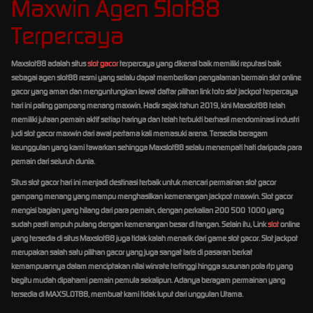
Maxwin Agen Slot88
Terpercaya
Maxslot88 adalah situs
slot gacor
terpercaya yang dikenal baik memiliki reputasi baik
sebagai agen slot88 resmi yang selalu dapat memberikan pengalaman bermain slot online
gacor yang aman dan menguntungkan lewat daftar pilihan link toto slot jackpot terpercaya
hari ini paling gampang menang maxwin. Hadir sejak tahun 2019, kini Maxslot88 telah
memiliki jutaan pemain aktif setiap harinya dan telah terbukti berhasil mendominasi industri
judi slot gacor maxwin dari awal pertama kali memasuki arena. Tersedia beragam
keunggulan yang kami tawarkan sehingga Maxslot88 selalu menempati hati daripada para
pemain dari seluruh dunia.
Situs slot gacor hari ini menjadi destinasi terbaik untuk mencari permainan slot gacor
gampang menang yang mampu menghasilkan kemenangan jackpot maxwin. Slot gacor
mengisi bagian yang hilang dari para pemain, dengan perkalian 200 500 1000 yang
sudah pasti ampuh pulang dengan kemenangan besar di tangan. Selain itu, Link
slot
online
yang tersedia di situs Maxslot88 juga tidak kalah menarik dari game slot gacor. Slot jackpot
merupakan salah satu pilihan gacor yang juga sangat laris di pasaran berkat
kemampuannya dalam menciptakan nilai winrate tertinggi hingga susunan pola rtp yang
begitu mudah dipahami pemain pemula sekalipun. Adanya beragam permainan yang
tersedia di MAXSLOT88, membuat kami tidak luput dari unggulan Utama.