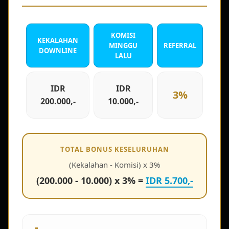
KOMISI
KEKALAHAN
MINGGU
REFERRAL
DOWNLINE
LALU
IDR
IDR
3%
200.000,-
10.000,-
TOTAL BONUS KESELURUHAN
(Kekalahan - Komisi) x 3%
(200.000 - 10.000) x 3% =
IDR 5.700,-