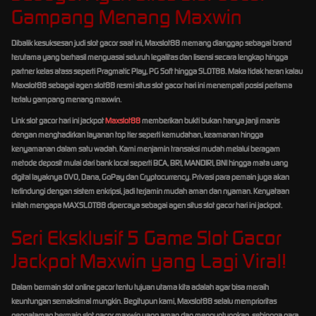
Gampang Menang Maxwin
Dibalik kesuksesan judi slot gacor saat ini, Maxslot88 memang dianggap sebagai brand
terutama yang berhasil menguasai seluruh legalitas dan lisensi secara lengkap hingga
partner kelas atass seperti Pragmatic Play, PG Soft hingga SLOT88. Maka tidak heran kalau
Maxslot88 sebagai agen slot88 resmi situs slot gacor hari ini menempati posisi pertama
terlalu gampang menang maxwin.
Link slot gacor hari ini jackpot
Maxslot88
memberikan bukti bukan hanya janji manis
dengan menghadirkan layanan top tier seperti kemudahan, keamanan hingga
kenyamanan dalam satu wadah. Kami menjamin transaksi mudah melalui beragam
metode deposit mulai dari bank local seperti BCA, BRI, MANDIRI, BNI hingga mata uang
digital layaknya OVO, Dana, GoPay dan Cryptocurrency. Privasi para pemain juga akan
terlindungi dengan sistem enkripsi, jadi terjamin mudah aman dan nyaman. Kenyataan
inilah mengapa MAXSLOT88 dipercaya sebagai agen situs slot gacor hari ini jackpot.
Seri Eksklusif 5 Game Slot Gacor
Jackpot Maxwin yang Lagi Viral!
Dalam bermain slot online gacor tentu tujuan utama kita adalah agar bisa meraih
keuntungan semaksimal mungkin. Begitupun kami, Maxslot88 selalu memprioritas
pengalaman bermain slot gacor maxwin yang aman dan menguntungkan, sehingga para