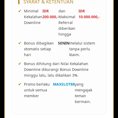
SYARAT & KETENTUAN
✔
Minimal
IDR
dan
IDR
Kekalahan
200.000,-
Maksimal
10.000.000,-
Downline
Referral
diberikan
hingga
✔
Bonus dibagikan
SENIN
melalui sistem
otomatis setiap
tanpa perlu
hari
klaim.
✔
Bonus dihitung dari Nilai Kekalahan
Downline dikurangi Bonus Downline
minggu lalu, lalu dikalikan 3%.
✔
Promo berlaku
MAXSLOT88
yang
untuk semua
mengajak
member
teman
bermain.