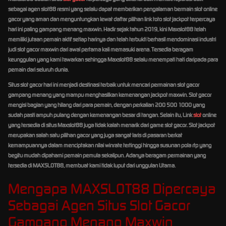
sebagai agen slot88 resmi yang selalu dapat memberikan pengalaman bermain slot online
gacor yang aman dan menguntungkan lewat daftar pilihan link toto slot jackpot terpercaya
hari ini paling gampang menang maxwin. Hadir sejak tahun 2019, kini Maxslot88 telah
memiliki jutaan pemain aktif setiap harinya dan telah terbukti berhasil mendominasi industri
judi slot gacor maxwin dari awal pertama kali memasuki arena. Tersedia beragam
keunggulan yang kami tawarkan sehingga Maxslot88 selalu menempati hati daripada para
pemain dari seluruh dunia.
Situs slot gacor hari ini menjadi destinasi terbaik untuk mencari permainan slot gacor
gampang menang yang mampu menghasilkan kemenangan jackpot maxwin. Slot gacor
mengisi bagian yang hilang dari para pemain, dengan perkalian 200 500 1000 yang
sudah pasti ampuh pulang dengan kemenangan besar di tangan. Selain itu, Link
slot
online
yang tersedia di situs Maxslot88 juga tidak kalah menarik dari game slot gacor. Slot jackpot
merupakan salah satu pilihan gacor yang juga sangat laris di pasaran berkat
kemampuannya dalam menciptakan nilai winrate tertinggi hingga susunan pola rtp yang
begitu mudah dipahami pemain pemula sekalipun. Adanya beragam permainan yang
tersedia di MAXSLOT88, membuat kami tidak luput dari unggulan Utama.
Mengapa MAXSLOT88 Dipercaya
Sebagai Agen Situs Slot Gacor
Gampang Menang Maxwin