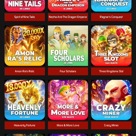
Spirit of Nine Tails
Nezha And The Dragon Emperor
Ragnar's Conquest
Amon Ra's Relic
Four Scholars
Three Kingdoms Slot
Heavenly Fortune
More & More Love
Crazy Miner