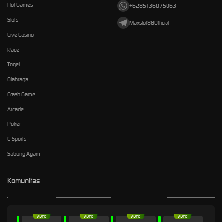
Hot Games
+6285136075063
Slots
Maxslot88Official
Live Casino
Race
Togel
Olahraga
Crash Game
Arcade
Poker
E-Sports
Sabung Ayam
Komunitas