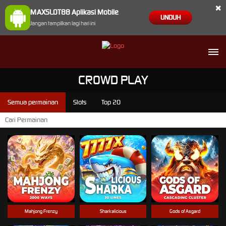
×
MAXSLOT88 Aplikasi Mobile
UNDUH
Jangan tampilkan lagi hari ini
CROWD PLAY
Semua permainan
Slots
Top 20
Mahjong Frenzy
Sharkalicious
Gods of Asgard