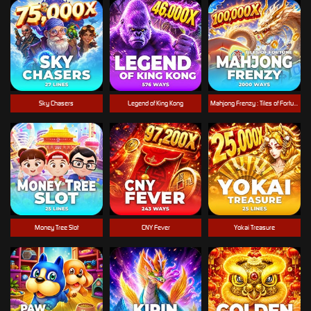
Sky Chasers
Legend of King Kong
Mahjong Frenzy : Tiles of Fortunes
Money Tree Slot
CNY Fever
Yokai Treasure