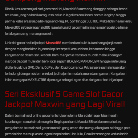
Dibalik kesuksesan judi slot gacor saat ini, Maxslot88 memang dianggap sebagai brand
terutama yang berhasil menguasai seluruh legalitas dan lisensi secara lengkap hingga
partner kelas atass seperti Pragmatic Play, PG Soft hingga SLOT88. Maka tidak heran kalau
Maxslot88 sebagai agen slot88 resmi situs slot gacor hari ini menempati posisi pertama
terlalu gampang menang maxwin.
Link slot gacor hari ini jackpot
Maxslot88
memberikan bukti bukan hanya janji manis
dengan menghadirkan layanan top tier seperti kemudahan, keamanan hingga
kenyamanan dalam satu wadah. Kami menjamin transaksi mudah melalui beragam
metode deposit mulai dari bank local seperti BCA, BRI, MANDIRI, BNI hingga mata uang
digital layaknya OVO, Dana, GoPay dan Cryptocurrency. Privasi para pemain juga akan
terlindungi dengan sistem enkripsi, jadi terjamin mudah aman dan nyaman. Kenyataan
inilah mengapa MAXSLOT88 dipercaya sebagai agen situs slot gacor hari ini jackpot.
Seri Eksklusif 5 Game Slot Gacor
Jackpot Maxwin yang Lagi Viral!
Dalam bermain slot online gacor tentu tujuan utama kita adalah agar bisa meraih
keuntungan semaksimal mungkin. Begitupun kami, Maxslot88 selalu memprioritas
pengalaman bermain slot gacor maxwin yang aman dan menguntungkan, sehingga para
pemain bisa meraup keuntungan tanpa batas. Untuk itu, Demi kesenangan kedua belah