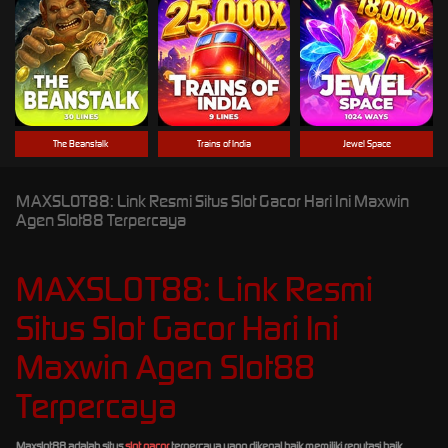
The Beanstalk
Trains of India
Jewel Space
MAXSLOT88: Link Resmi Situs Slot Gacor Hari Ini Maxwin
Agen Slot88 Terpercaya
MAXSLOT88: Link Resmi
Situs Slot Gacor Hari Ini
Maxwin Agen Slot88
Terpercaya
Maxslot88 adalah situs
slot gacor
terpercaya yang dikenal baik memiliki reputasi baik