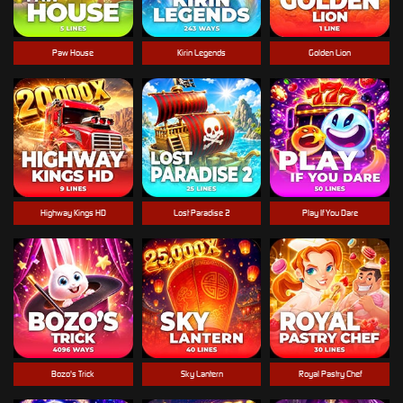
Paw House
Kirin Legends
Golden Lion
Highway Kings HD
Lost Paradise 2
Play If You Dare
Bozo's Trick
Sky Lantern
Royal Pastry Chef