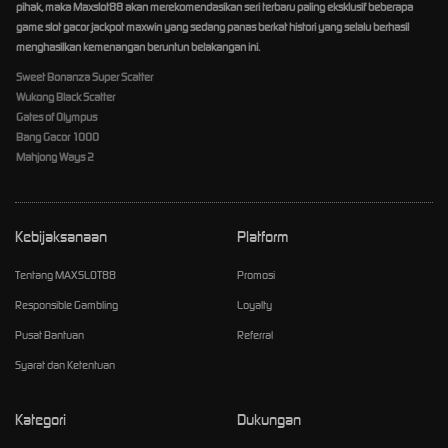
pihak, maka Maxslot88 akan merekomendasikan seri terbaru paling eksklusif beberapa
game slot gacor jackpot maxwin yang sedang panas berkat histori yang selalu berhasil
menghasilkan kemenangan beruntun belakangan ini.
Sweet Bonanza Super Scatter
Wukong Black Scatter
Gates of Olympus
Bang Gacor 1000
Mahjong Ways 2
Kebijaksanaan
Platform
Tentang MAXSLOT88
Promosi
Responsible Gambling
Loyalty
Pusat Bantuan
Referral
Syarat dan Ketentuan
Kategori
Dukungan