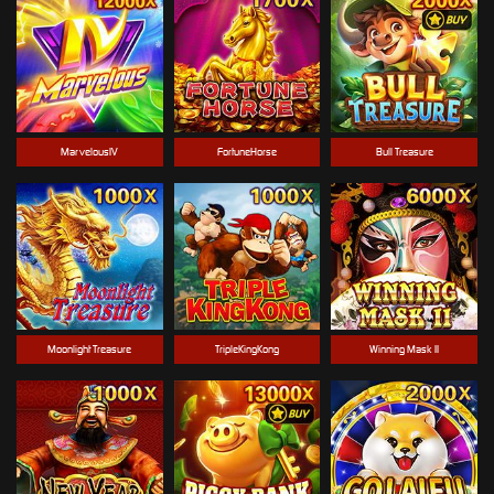
MarvelousIV
FortuneHorse
Bull Treasure
Moonlight Treasure
TripleKingKong
Winning Mask II