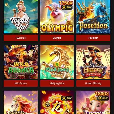
TEEED UP!
Olympig
Poseidon
Wild Bronco
Mahjong Wins
Horse of Bounty