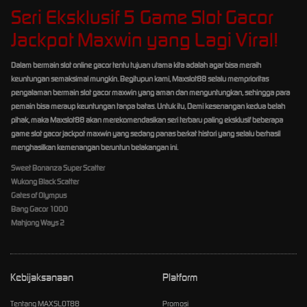
Seri Eksklusif 5 Game Slot Gacor
Jackpot Maxwin yang Lagi Viral!
Dalam bermain slot online gacor tentu tujuan utama kita adalah agar bisa meraih
keuntungan semaksimal mungkin. Begitupun kami, Maxslot88 selalu memprioritas
pengalaman bermain slot gacor maxwin yang aman dan menguntungkan, sehingga para
pemain bisa meraup keuntungan tanpa batas. Untuk itu, Demi kesenangan kedua belah
pihak, maka Maxslot88 akan merekomendasikan seri terbaru paling eksklusif beberapa
game slot gacor jackpot maxwin yang sedang panas berkat histori yang selalu berhasil
menghasilkan kemenangan beruntun belakangan ini.
Sweet Bonanza Super Scatter
Wukong Black Scatter
Gates of Olympus
Bang Gacor 1000
Mahjong Ways 2
Kebijaksanaan
Platform
Tentang MAXSLOT88
Promosi