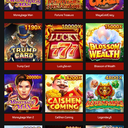
Moneybags Man
Fortune Treasure
MayaGoldCrazy
Trump Card
LuckySeven
Blossom of Wealth
Moneybags Man 2
CaiShen Coming
Legendary5