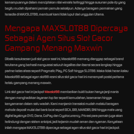
kemampuannya dalam menciptakan nilai winrate tertinggi hingga susunan pola rtp yang
begitu mudah dipahami pemain pemula sekalipun. Adanya beragam permainan yang
tersedia di MAXSLOT88, membuat kami tidak luput dari unggulan Utama.
Mengapa MAXSLOT88 Dipercaya
Sebagai Agen Situs Slot Gacor
Gampang Menang Maxwin
Dibalik kesuksesan judi slot gacor saat ini, Maxslot88 memang dianggap sebagai brand
terutama yang berhasil menguasai seluruh legalitas dan lisensi secara lengkap hingga
partner kelas atass seperti Pragmatic Play, PG Soft hingga SLOT88. Maka tidak heran kalau
Maxslot88 sebagai agen slot88 resmi situs slot gacor hari ini menempati posisi pertama
terlalu gampang menang maxwin.
Link slot gacor hari ini jackpot
Maxslot88
memberikan bukti bukan hanya janji manis
dengan menghadirkan layanan top tier seperti kemudahan, keamanan hingga
kenyamanan dalam satu wadah. Kami menjamin transaksi mudah melalui beragam
metode deposit mulai dari bank local seperti BCA, BRI, MANDIRI, BNI hingga mata uang
digital layaknya OVO, Dana, GoPay dan Cryptocurrency. Privasi para pemain juga akan
terlindungi dengan sistem enkripsi, jadi terjamin mudah aman dan nyaman. Kenyataan
inilah mengapa MAXSLOT88 dipercaya sebagai agen situs slot gacor hari ini jackpot.