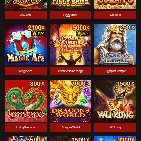
New Year
Piggy Bank
GoLaiFu
Magic Ace
Open Sesame Mega
Olympian Temple
Lucky Dragons
DragonsWorld
Wukong