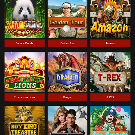
Fortune Panda
Golden Tour
Amazon
Prosperous Lions
Dragon
T-REX