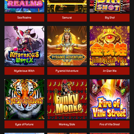
Sea Realms
Samurai
Big Shot
Mysterious Witch
Pyramid Adventure
Jin Qian Wa
Eyes of Fortune
Monkey Slots
Fire of Villa Street