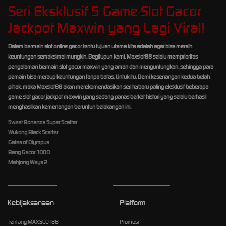
Seri Eksklusif 5 Game Slot Gacor
Jackpot Maxwin yang Lagi Viral!
Dalam bermain slot online gacor tentu tujuan utama kita adalah agar bisa meraih
keuntungan semaksimal mungkin. Begitupun kami, Maxslot88 selalu memprioritas
pengalaman bermain slot gacor maxwin yang aman dan menguntungkan, sehingga para
pemain bisa meraup keuntungan tanpa batas. Untuk itu, Demi kesenangan kedua belah
pihak, maka Maxslot88 akan merekomendasikan seri terbaru paling eksklusif beberapa
game slot gacor jackpot maxwin yang sedang panas berkat histori yang selalu berhasil
menghasilkan kemenangan beruntun belakangan ini.
Sweet Bonanza Super Scatter
Wukong Black Scatter
Gates of Olympus
Bang Gacor 1000
Mahjong Ways 2
Kebijaksanaan
Platform
Tentang MAXSLOT88
Promosi