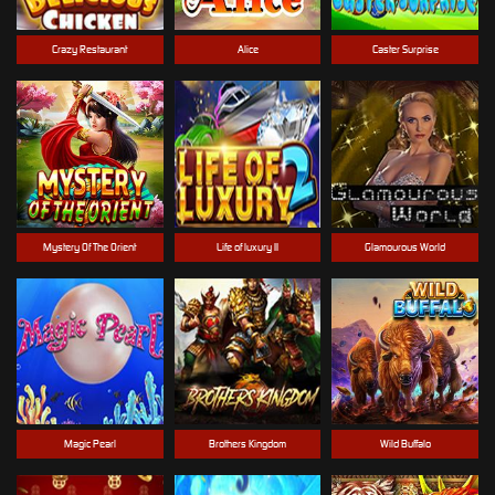
Crazy Restaurant
Alice
Caster Surprise
Mystery Of The Orient
Life of luxury II
Glamourous World
Magic Pearl
Brothers Kingdom
Wild Buffalo