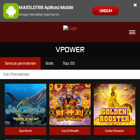
×
MAXSLOT88 Aplikasi Mobile
UNDUH
Jangan tampilkan lagi hari ini
VPOWER
Semua permainan
Slots
Top 20
Sea World
God Of Wealth
Golden Rooster