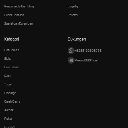
Responsible Gambling
Loyalty
Pusat Bantuan
Referral
Syarat dan Ketentuan
Kategori
Dukungan
Hot Games
+6285122508735
Slots
Maxslot88Official
Live Casino
Race
Togel
Olahraga
Crash Game
Arcade
Poker
E-Sports