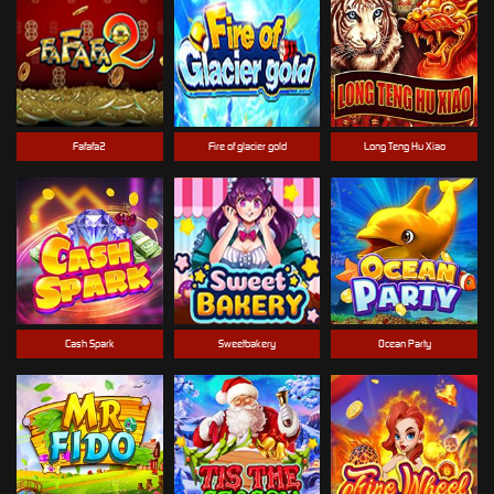
Fafafa2
Fire of glacier gold
Long Teng Hu Xiao
Cash Spark
Sweetbakery
Ocean Party