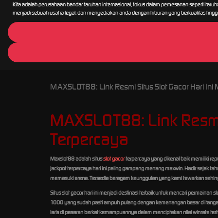
Kita adalah perusahaan bandar taruhan internasional, fokus dalam pemesanan seperti ta
menjadi sebuah usaha legal, dan menyediakan anda dengan hiburan yang berkualitas tinggi
MAXSLOT88: Link Resmi Situs Slot Gacor Hari In
MAXSLOT88: Link Resmi 
Terpercaya
Maxslot88 adalah situs
slot gacor
terpercaya yang dikenal baik memiliki re
jackpot terpercaya hari ini paling gampang menang maxwin. Hadir sejak tahun
memasuki arena. Tersedia beragam keunggulan yang kami tawarkan sehingg
Situs slot gacor hari ini menjadi destinasi terbaik untuk mencari perma
1000 yang sudah pasti ampuh pulang dengan kemenangan besar di tangan. 
laris di pasaran berkat kemampuannya dalam menciptakan nilai winrate t