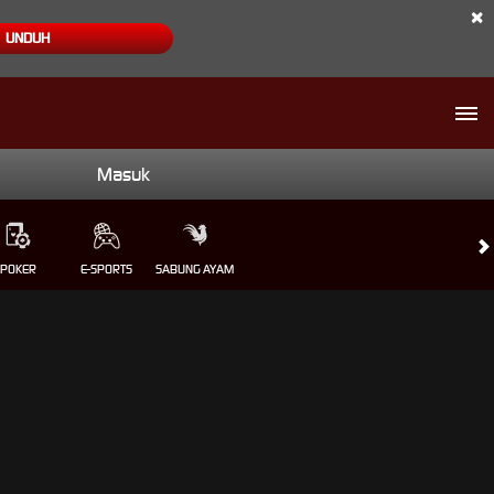
×
UNDUH
Masuk
POKER
E-SPORTS
SABUNG AYAM