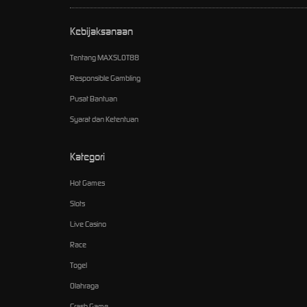
Kebijaksanaan
Tentang MAXSLOT88
Responsible Gambling
Pusat Bantuan
Syarat dan Ketentuan
Kategori
Hot Games
Slots
Live Casino
Race
Togel
Olahraga
Crash Game