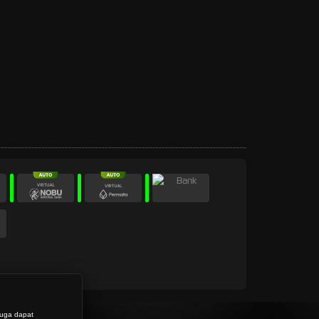
juga dapat