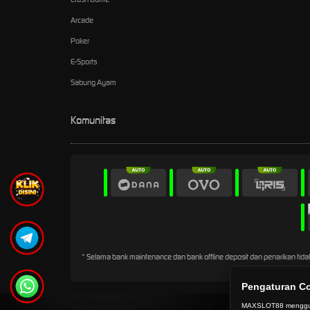
Arcade
Poker
E-Sports
Sabung Ayam
Komunitas
* Selama bank maintenance dan bank offline deposit dan penarikan tida
Pengaturan C
MAXSLOT88 menggunak