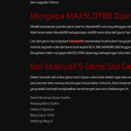
dari unggulan Utama.
Mengapa MAXSLOT88 Diperc
Dibalik kesuksesan judi slot gacor saat ini, Maxslot88 memang dianggap se
tidak heran kalau Maxslot88 sebagai agen slot88 resmi situs slot gacor ha
Link slot gacor hari ini jackpot
Maxslot88
memberikan bukti bukan hanya jan
metode deposit mulai dari bank local seperti BCA, BRI, MANDIRI, BNI hingg
Kenyataan inilah mengapa MAXSLOT88 dipercaya sebagai agen situs slot gac
Seri Eksklusif 5 Game Slot G
Dalam bermain slot online gacor tentu tujuan utama kita adalah agar bi
para pemain bisa meraup keuntungan tanpa batas. Untuk itu, Demi kesenan
yang selalu berhasil menghasilkan kemenangan beruntun belakangan ini.
Sweet Bonanza Super Scatter
Wukong Black Scatter
Gates of Olympus
Bang Gacor 1000
Mahjong Ways 2