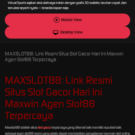
Virtual Sports sajikan aksi olahraga instan dengan grafis 3D realistis, taruhan cepat, dan
simulasi seperti nyata — tersedia kapan saja.
Mobile View
Desktop View
MAXSLOT88: Link Resmi Situs Slot Gacor Hari Ini Maxwin
Agen Slot88 Terpercaya
MAXSLOT88: Link Resmi
Situs Slot Gacor Hari Ini
Maxwin Agen Slot88
Terpercaya
Maxslot88 adalah situs
slot gacor
terpercaya yang dikenal baik memiliki reputasi baik
sebagai agen slot88 resmi yang selalu dapat memberikan pengalaman bermain slot online