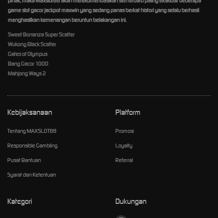
pihak, maka Maxslot88 akan merekomendasikan seri terbaru paling eksklusif beberapa
game slot gacor jackpot maxwin yang sedang panas berkat histori yang selalu berhasil
menghasilkan kemenangan beruntun belakangan ini.
Sweet Bonanza Super Scatter
Wukong Black Scatter
Gates of Olympus
Bang Gacor 1000
Mahjong Ways 2
Kebijaksanaan
Platform
Tentang MAXSLOT88
Promosi
Responsible Gambling
Loyalty
Pusat Bantuan
Referral
Syarat dan Ketentuan
Kategori
Dukungan