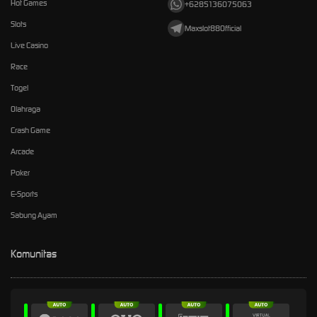
Hot Games
+6285136075063
Slots
Maxslot88Official
Live Casino
Race
Togel
Olahraga
Crash Game
Arcade
Poker
E-Sports
Sabung Ayam
Komunitas