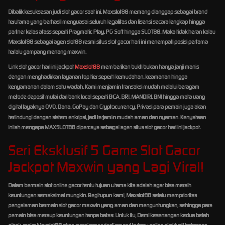
Dibalik kesuksesan judi slot gacor saat ini, Maxslot88 memang dianggap sebagai brand
terutama yang berhasil menguasai seluruh legalitas dan lisensi secara lengkap hingga
partner kelas atass seperti Pragmatic Play, PG Soft hingga SLOT88. Maka tidak heran kalau
Maxslot88 sebagai agen slot88 resmi situs slot gacor hari ini menempati posisi pertama
terlalu gampang menang maxwin.
Link slot gacor hari ini jackpot
Maxslot88
memberikan bukti bukan hanya janji manis
dengan menghadirkan layanan top tier seperti kemudahan, keamanan hingga
kenyamanan dalam satu wadah. Kami menjamin transaksi mudah melalui beragam
metode deposit mulai dari bank local seperti BCA, BRI, MANDIRI, BNI hingga mata uang
digital layaknya OVO, Dana, GoPay dan Cryptocurrency. Privasi para pemain juga akan
terlindungi dengan sistem enkripsi, jadi terjamin mudah aman dan nyaman. Kenyataan
inilah mengapa MAXSLOT88 dipercaya sebagai agen situs slot gacor hari ini jackpot.
Seri Eksklusif 5 Game Slot Gacor
Jackpot Maxwin yang Lagi Viral!
Dalam bermain slot online gacor tentu tujuan utama kita adalah agar bisa meraih
keuntungan semaksimal mungkin. Begitupun kami, Maxslot88 selalu memprioritas
pengalaman bermain slot gacor maxwin yang aman dan menguntungkan, sehingga para
pemain bisa meraup keuntungan tanpa batas. Untuk itu, Demi kesenangan kedua belah