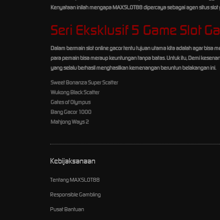
Kenyataan inilah mengapa MAXSLOT88 dipercaya sebagai agen situs slot gac
Seri Eksklusif 5 Game Slot G
Dalam bermain slot online gacor tentu tujuan utama kita adalah agar bi
para pemain bisa meraup keuntungan tanpa batas. Untuk itu, Demi kesenan
yang selalu berhasil menghasilkan kemenangan beruntun belakangan ini.
Sweet Bonanza Super Scatter
Wukong Black Scatter
Gates of Olympus
Bang Gacor 1000
Mahjong Ways 2
Kebijaksanaan
Tentang MAXSLOT88
Responsible Gambling
Pusat Bantuan