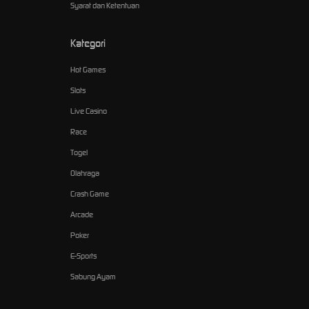
Syarat dan Ketentuan
Kategori
Hot Games
Slots
Live Casino
Race
Togel
Olahraga
Crash Game
Arcade
Poker
E-Sports
Sabung Ayam