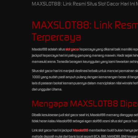
MAXSLOT88: Link Resmi Situs Slot Gacor Hari In
MAXSLOT88: Link Resmi 
Terpercaya
Maxslot88 adalah situs
slot gacor
terpercaya yang dikenal baik memiliki re
jackpot terpercaya hari ini paling gampang menang maxwin. Hadir sejak tahun
memasuki arena. Tersedia beragam keunggulan yang kami tawarkan sehingg
Situs slot gacor hari ini menjadi destinasi terbaik untuk mencari perma
1000 yang sudah pasti ampuh pulang dengan kemenangan besar di tangan. 
laris di pasaran berkat kemampuannya dalam menciptakan nilai winrate t
dari unggulan Utama.
Mengapa MAXSLOT88 Diperc
Dibalik kesuksesan judi slot gacor saat ini, Maxslot88 memang dianggap se
tidak heran kalau Maxslot88 sebagai agen slot88 resmi situs slot gacor ha
Link slot gacor hari ini jackpot
Maxslot88
memberikan bukti bukan hanya jan
metode deposit mulai dari bank local seperti BCA, BRI, MANDIRI, BNI hingg