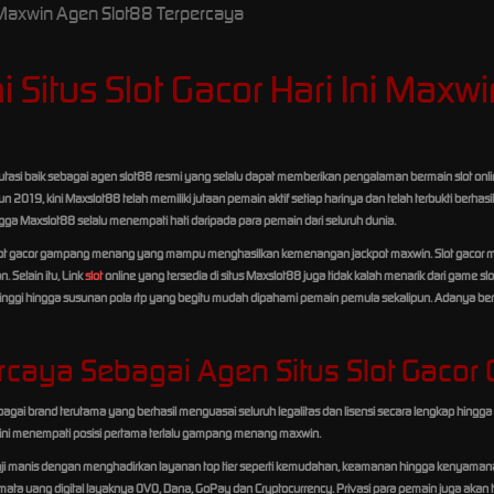
i Maxwin Agen Slot88 Terpercaya
Situs Slot Gacor Hari Ini Maxw
putasi baik sebagai agen slot88 resmi yang selalu dapat memberikan pengalaman bermain slot onli
 2019, kini Maxslot88 telah memiliki jutaan pemain aktif setiap harinya dan telah terbukti berhasil
a Maxslot88 selalu menempati hati daripada para pemain dari seluruh dunia.
inan slot gacor gampang menang yang mampu menghasilkan kemenangan jackpot maxwin. Slot gacor 
Selain itu, Link
slot
online yang tersedia di situs Maxslot88 juga tidak kalah menarik dari game sl
ertinggi hingga susunan pola rtp yang begitu mudah dipahami pemain pemula sekalipun. Adanya 
aya Sebagai Agen Situs Slot Gaco
bagai brand terutama yang berhasil menguasai seluruh legalitas dan lisensi secara lengkap hingga
ri ini menempati posisi pertama terlalu gampang menang maxwin.
ji manis dengan menghadirkan layanan top tier seperti kemudahan, keamanan hingga kenyaman
a mata uang digital layaknya OVO, Dana, GoPay dan Cryptocurrency. Privasi para pemain juga akan