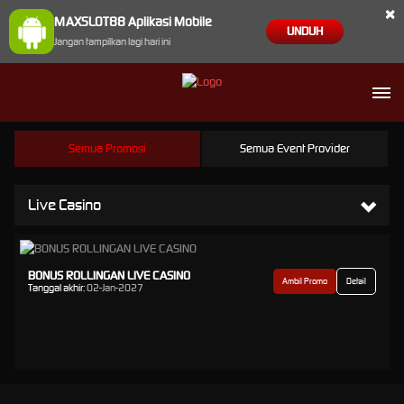
×
MAXSLOT88 Aplikasi Mobile
UNDUH
Jangan tampilkan lagi hari ini
Semua Promosi
Semua Event Provider
Live Casino
BONUS ROLLINGAN LIVE CASINO
Ambil Promo
Detail
Tanggal akhir:
02-Jan-2027