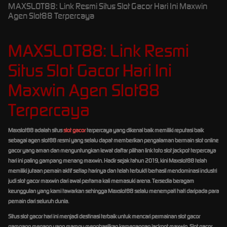
MAXSLOT88: Link Resmi Situs Slot Gacor Hari Ini Maxwin
Agen Slot88 Terpercaya
MAXSLOT88: Link Resmi
Situs Slot Gacor Hari Ini
Maxwin Agen Slot88
Terpercaya
Maxslot88 adalah situs
slot gacor
terpercaya yang dikenal baik memiliki reputasi baik
sebagai agen slot88 resmi yang selalu dapat memberikan pengalaman bermain slot online
gacor yang aman dan menguntungkan lewat daftar pilihan link toto slot jackpot terpercaya
hari ini paling gampang menang maxwin. Hadir sejak tahun 2019, kini Maxslot88 telah
memiliki jutaan pemain aktif setiap harinya dan telah terbukti berhasil mendominasi industri
judi slot gacor maxwin dari awal pertama kali memasuki arena. Tersedia beragam
keunggulan yang kami tawarkan sehingga Maxslot88 selalu menempati hati daripada para
pemain dari seluruh dunia.
Situs slot gacor hari ini menjadi destinasi terbaik untuk mencari permainan slot gacor
gampang menang yang mampu menghasilkan kemenangan jackpot maxwin. Slot gacor