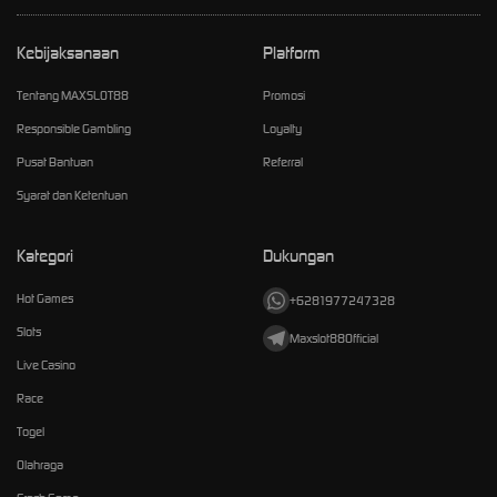
Kebijaksanaan
Platform
Tentang MAXSLOT88
Promosi
Responsible Gambling
Loyalty
Pusat Bantuan
Referral
Syarat dan Ketentuan
Kategori
Dukungan
Hot Games
+6281977247328
Slots
Maxslot88Official
Live Casino
Race
Togel
Olahraga