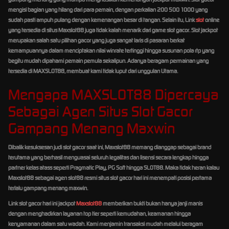
mengisi bagian yang hilang dari para pemain, dengan perkalian 200 500 1000 yang
sudah pasti ampuh pulang dengan kemenangan besar di tangan. Selain itu, Link
slot
online
yang tersedia di situs Maxslot88 juga tidak kalah menarik dari game slot gacor. Slot jackpot
merupakan salah satu pilihan gacor yang juga sangat laris di pasaran berkat
kemampuannya dalam menciptakan nilai winrate tertinggi hingga susunan pola rtp yang
begitu mudah dipahami pemain pemula sekalipun. Adanya beragam permainan yang
tersedia di MAXSLOT88, membuat kami tidak luput dari unggulan Utama.
Mengapa MAXSLOT88 Dipercaya
Sebagai Agen Situs Slot Gacor
Gampang Menang Maxwin
Dibalik kesuksesan judi slot gacor saat ini, Maxslot88 memang dianggap sebagai brand
terutama yang berhasil menguasai seluruh legalitas dan lisensi secara lengkap hingga
partner kelas atass seperti Pragmatic Play, PG Soft hingga SLOT88. Maka tidak heran kalau
Maxslot88 sebagai agen slot88 resmi situs slot gacor hari ini menempati posisi pertama
terlalu gampang menang maxwin.
Link slot gacor hari ini jackpot
Maxslot88
memberikan bukti bukan hanya janji manis
dengan menghadirkan layanan top tier seperti kemudahan, keamanan hingga
kenyamanan dalam satu wadah. Kami menjamin transaksi mudah melalui beragam