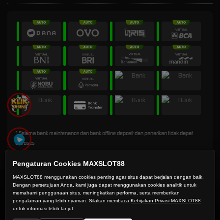
* Selama bank maintenance dan bank offline deposit dan penarikan tidak dapat
diproses
Pengaturan Cookies MAXSLOT88
MAXSLOT88 menggunakan cookies penting agar situs dapat berjalan dengan baik.
Dengan persetujuan Anda, kami juga dapat menggunakan cookies analitik untuk
©2026 MAXSLOT88 menawarkan berbagai macam provider pilihan terbaik dan didukung
memahami penggunaan situs, meningkatkan performa, serta memberikan
oleh Layanan Pelanggan profesional 24/7 yang siap melayani Anda.
pengalaman yang lebih nyaman. Silakan membaca
Kebijakan Privasi MAXSLOT88
untuk informasi lebih lanjut.