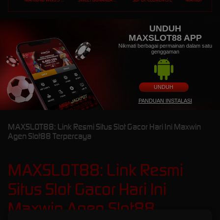
UNDUH
MAXSLOT88 APP
Nikmati berbagai permainan dalam satu
genggaman
UNDUH
PANDUAN INSTALASI
MAXSLOT88: Link Resmi Situs Slot Gacor Hari Ini Maxwin
Agen Slot88 Terpercaya
MAXSLOT88: Link Resmi
Situs Slot Gacor Hari Ini
Maxwin Agen Slot88