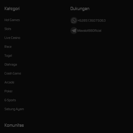
Kategori
Dukungan
Hot Games
+6285136075063
Slots
Maxslot88Official
Live Casino
Race
Togel
Olahraga
Crash Game
Arcade
Poker
E-Sports
Sabung Ayam
Komunitas