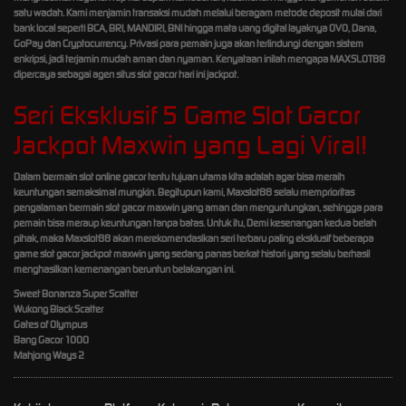
satu wadah. Kami menjamin transaksi mudah melalui beragam metode deposit mulai dari
bank local seperti BCA, BRI, MANDIRI, BNI hingga mata uang digital layaknya OVO, Dana,
GoPay dan Cryptocurrency. Privasi para pemain juga akan terlindungi dengan sistem
enkripsi, jadi terjamin mudah aman dan nyaman. Kenyataan inilah mengapa MAXSLOT88
dipercaya sebagai agen situs slot gacor hari ini jackpot.
Seri Eksklusif 5 Game Slot Gacor
Jackpot Maxwin yang Lagi Viral!
Dalam bermain slot online gacor tentu tujuan utama kita adalah agar bisa meraih
keuntungan semaksimal mungkin. Begitupun kami, Maxslot88 selalu memprioritas
pengalaman bermain slot gacor maxwin yang aman dan menguntungkan, sehingga para
pemain bisa meraup keuntungan tanpa batas. Untuk itu, Demi kesenangan kedua belah
pihak, maka Maxslot88 akan merekomendasikan seri terbaru paling eksklusif beberapa
game slot gacor jackpot maxwin yang sedang panas berkat histori yang selalu berhasil
menghasilkan kemenangan beruntun belakangan ini.
Sweet Bonanza Super Scatter
Wukong Black Scatter
Gates of Olympus
Bang Gacor 1000
Mahjong Ways 2