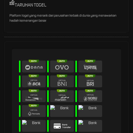
TARUHAN TOGEL
Platform togel yang menarik dari perusahan terbaik di dunia yang menawarkan
hadiah kemenangan besar