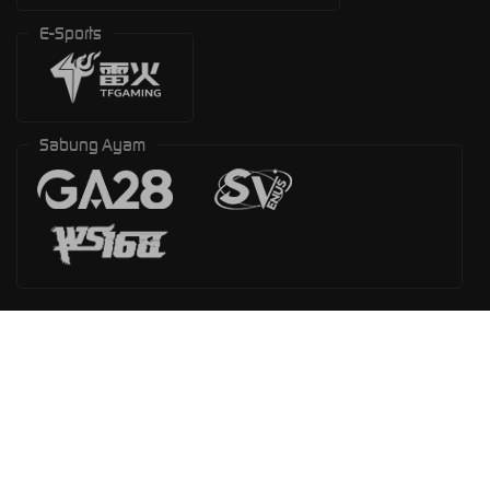
E-Sports
Sabung Ayam