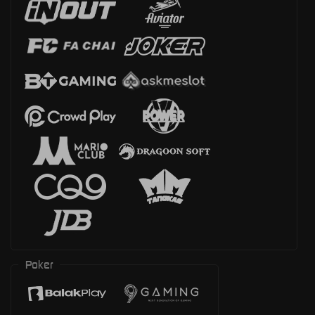
Poker