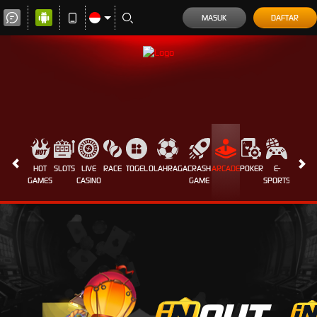
MASUK
DAFTAR
HOT
SLOTS
LIVE
RACE
TOGEL
OLAHRAGA
CRASH
ARCADE
POKER
E-
SABUN
GAMES
CASINO
GAME
SPORTS
AYAM