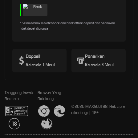
* Selama bank maintenance dan bank offline deposit dan penarikan
tidak dapat diproses
Deposit
Penarikan
Rata-rata 1 Menit
Rata-rata 3 Menit
Tanggung Jawab
Browser Yang
Bermain
Didukung
©2026 MAXSLOT88. Hak cipta
dilindungi | 18+