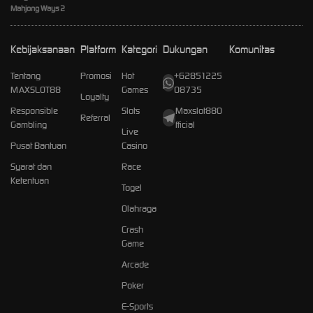
Mahjong Ways 2
Kebijaksanaan
Platform
Kategori
Dukungan
Komunitas
Tentang
Promosi
Hot
+62851225
MAXSLOT88
Games
08735
Loyalty
Responsible
Slots
Maxslot88O
Referral
Gambling
fficial
Live
Pusat Bantuan
Casino
Syarat dan
Race
Ketentuan
Togel
Olahraga
Crash
Game
Arcade
Poker
E-Sports