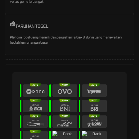
variasi game terbanyak
TARUHAN TOGEL
Platform togel yang menarik dari perusahan terbaik di dunia yang menawarkan
hadiah kemenangan besar