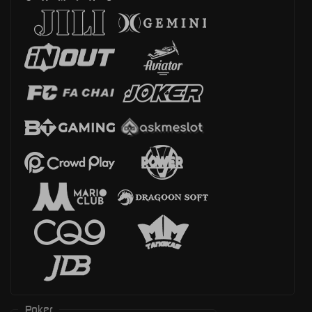
Poker