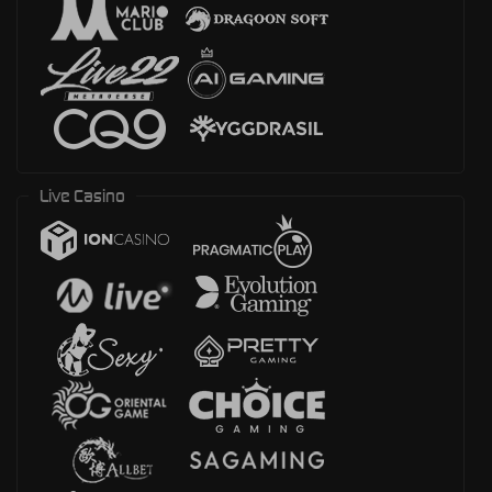
Live Casino