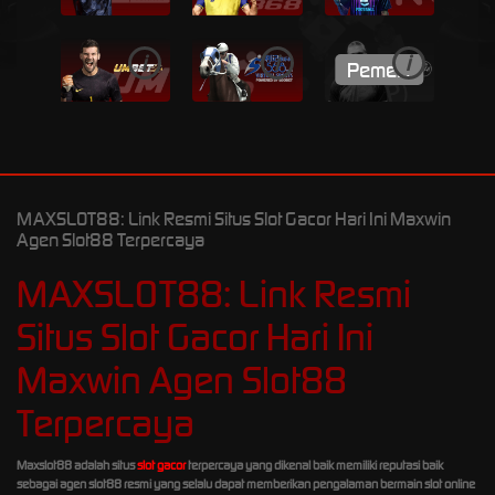
i
i
i
MAXSLOT88: Link Resmi Situs Slot Gacor Hari Ini Maxwin
Agen Slot88 Terpercaya
MAXSLOT88: Link Resmi
Situs Slot Gacor Hari Ini
Maxwin Agen Slot88
Terpercaya
Maxslot88 adalah situs
slot gacor
terpercaya yang dikenal baik memiliki reputasi baik
sebagai agen slot88 resmi yang selalu dapat memberikan pengalaman bermain slot online