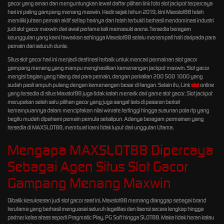
gacor yang aman dan menguntungkan lewat daftar pilihan link toto slot jackpot terpercaya
hari ini paling gampang menang maxwin. Hadir sejak tahun 2019, kini Maxslot88 telah
memiliki jutaan pemain aktif setiap harinya dan telah terbukti berhasil mendominasi industri
judi slot gacor maxwin dari awal pertama kali memasuki arena. Tersedia beragam
keunggulan yang kami tawarkan sehingga Maxslot88 selalu menempati hati daripada para
pemain dari seluruh dunia.
Situs slot gacor hari ini menjadi destinasi terbaik untuk mencari permainan slot gacor
gampang menang yang mampu menghasilkan kemenangan jackpot maxwin. Slot gacor
mengisi bagian yang hilang dari para pemain, dengan perkalian 200 500 1000 yang
sudah pasti ampuh pulang dengan kemenangan besar di tangan. Selain itu, Link
slot
online
yang tersedia di situs Maxslot88 juga tidak kalah menarik dari game slot gacor. Slot jackpot
merupakan salah satu pilihan gacor yang juga sangat laris di pasaran berkat
kemampuannya dalam menciptakan nilai winrate tertinggi hingga susunan pola rtp yang
begitu mudah dipahami pemain pemula sekalipun. Adanya beragam permainan yang
tersedia di MAXSLOT88, membuat kami tidak luput dari unggulan Utama.
Mengapa MAXSLOT88 Dipercaya
Sebagai Agen Situs Slot Gacor
Gampang Menang Maxwin
Dibalik kesuksesan judi slot gacor saat ini, Maxslot88 memang dianggap sebagai brand
terutama yang berhasil menguasai seluruh legalitas dan lisensi secara lengkap hingga
partner kelas atass seperti Pragmatic Play, PG Soft hingga SLOT88. Maka tidak heran kalau