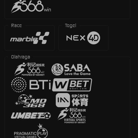
Race
Togel
Olahraga