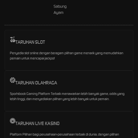
Sabung
Ayam
TARUHAN SLOT
Penyedia slot online dengan beragam pilihan game menarik yang memudahkan
pemain untuk mencapai jackpot
TARUHAN OLAHRAGA
Sportsbook Gaming Platform Terbaik menawarkan lebih banyak game, odds yang
lebih tinggi, dan menyediakan pilihan yang lebih banyak untuk pemain.
TARUHAN LIVE KASINO
Platform Pilihan bagi perusahaan-perusahaan terbaik di dunia, dengan pilihan