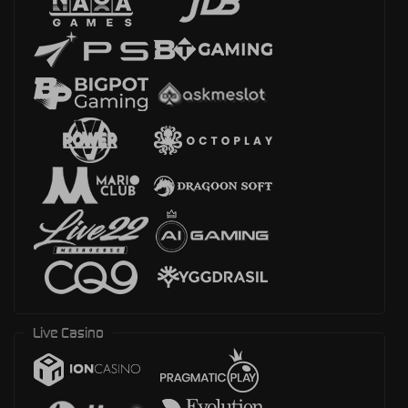
Live Casino