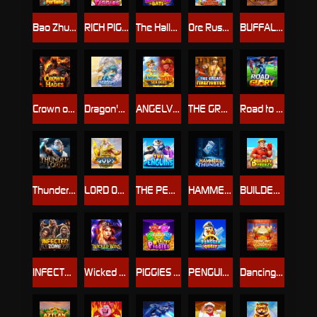
Bao Zhu Fortune
RICH PIGGIES
The Hallowin Bats
Ore Rush: Cart Collector
BUFFALO LEGEND
Crown of Hades
Dragon's Blaze Link
ANGELVSDEVIL SEA DUEL
THE GREAT FIREFIGHTER
Road to Glory
Thunder Lord
LORD OF THE GODS
THE PENGUINS
HAMMER OF THUNDER
BUILDER'S FRENZY
INFECTED ZONE
Wicked Wins: Crystals
PIGGIES WEALTHY ANGELIC
PENGUIN QUEST
Dancing Golden Drums