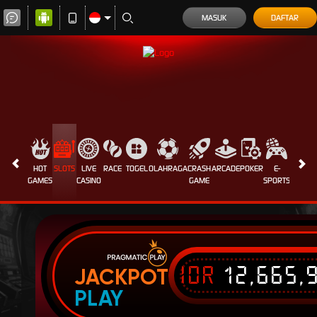
MASUK
DAFTAR
HOT
SLOTS
LIVE
RACE
TOGEL
OLAHRAGA
CRASH
ARCADE
POKER
E-
SABUN
GAMES
CASINO
GAME
SPORTS
AYAM
IDR
12,665,
JACKPOT
PLAY