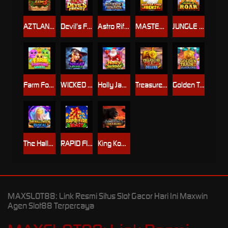
AZTLAN GEMS3
Devil’s Frenzy
Astro Rift Bonanza
MASTER CHEF FRENZY
JUNGLE ROAR
Farm Fortune Wheel
WICKED RICHES
Holly Jackpot
Treasure Train Deluxe
Golden Train Ⅲ: Black Ore
The Halloween Rascal
RAPID FIRE BLAST
King Kong Treasure
MAXSLOT88: Link Resmi Situs Slot Gacor Hari Ini Maxwin
Agen Slot88 Terpercaya