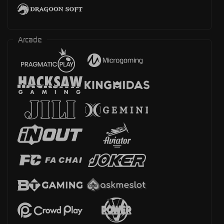
Arcade