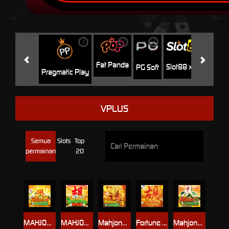
i
i
i
i
i
Facha
Fat Panda
Slot88 x PP
PG Soft
Pragmatic Play
VPLUS
Semua
Slots
Top
permainan
20
MAHJONG FORTUNE
MAHJONG WINS
Mahjong Fortune 3
Fortune Mahjong
Mahjong Fortune 2: Dragon Riches