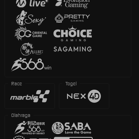
Race
Togel
Olahraga