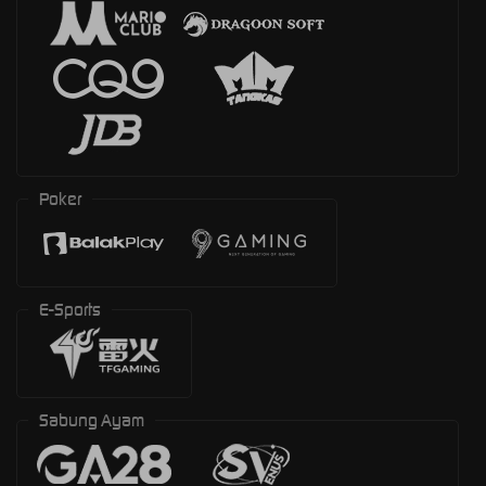
Poker
E-Sports
Sabung Ayam