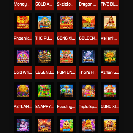
Money Piggies
GOLD AROWANA
Skeleton Thief
Dragon Link Fortune
FIVE BLESSINGS ARRIVE
Phoenix's Golden Basin
THE PUPPIES IN EGYPT
GONG XI FA CAI
GOLDEN TRAIN 2
Valiant of Athena
Gold Wheel Jackpot
LEGEND OF SPOOKY LINK
FORTUNE GOD BLESSING
Thor's Hammer
Aztlan Gems
AZTLAN GEMS2
SNAPPY CARNIVAL
Feeding Time
Triple Spin Xtreme
GONG XI FA CAI