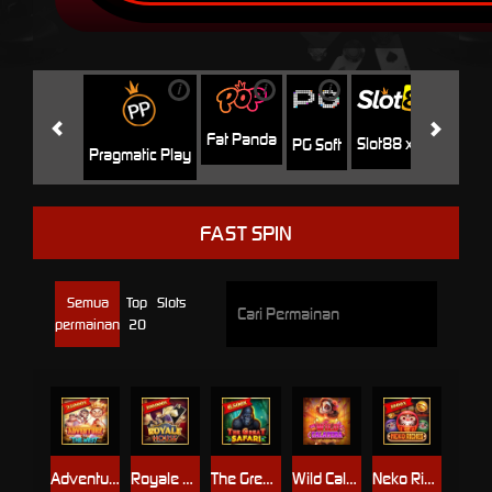
i
i
i
i
i
Facha
Fat Panda
Slot88 x PP
PG Soft
Pragmatic Play
FAST SPIN
Semua
Top
Slots
permainan
20
Adventure To The West
Royale House
The Great Safari
Wild Calavera
Neko Riches