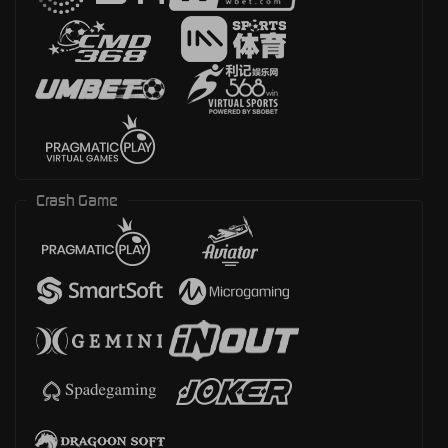
Crash Game