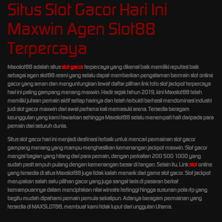
Situs Slot Gacor Hari Ini
Maxwin Agen Slot88
Terpercaya
Maxslot88 adalah situs
slot gacor
terpercaya yang dikenal baik memiliki reputasi baik
sebagai agen slot88 resmi yang selalu dapat memberikan pengalaman bermain slot online
gacor yang aman dan menguntungkan lewat daftar pilihan link toto slot jackpot terpercaya
hari ini paling gampang menang maxwin. Hadir sejak tahun 2019, kini Maxslot88 telah
memiliki jutaan pemain aktif setiap harinya dan telah terbukti berhasil mendominasi industri
judi slot gacor maxwin dari awal pertama kali memasuki arena. Tersedia beragam
keunggulan yang kami tawarkan sehingga Maxslot88 selalu menempati hati daripada para
pemain dari seluruh dunia.
Situs slot gacor hari ini menjadi destinasi terbaik untuk mencari permainan slot gacor
gampang menang yang mampu menghasilkan kemenangan jackpot maxwin. Slot gacor
mengisi bagian yang hilang dari para pemain, dengan perkalian 200 500 1000 yang
sudah pasti ampuh pulang dengan kemenangan besar di tangan. Selain itu, Link
slot
online
yang tersedia di situs Maxslot88 juga tidak kalah menarik dari game slot gacor. Slot jackpot
merupakan salah satu pilihan gacor yang juga sangat laris di pasaran berkat
kemampuannya dalam menciptakan nilai winrate tertinggi hingga susunan pola rtp yang
begitu mudah dipahami pemain pemula sekalipun. Adanya beragam permainan yang
tersedia di MAXSLOT88, membuat kami tidak luput dari unggulan Utama.