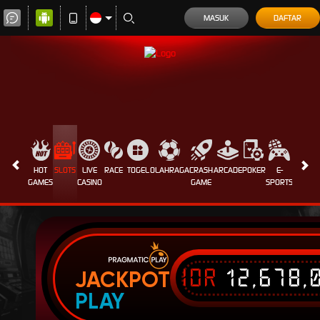
MASUK
DAFTAR
HOT
SLOTS
LIVE
RACE
TOGEL
OLAHRAGA
CRASH
ARCADE
POKER
E-
SABUN
GAMES
CASINO
GAME
SPORTS
AYAM
IDR
12,678,
JACKPOT
PLAY