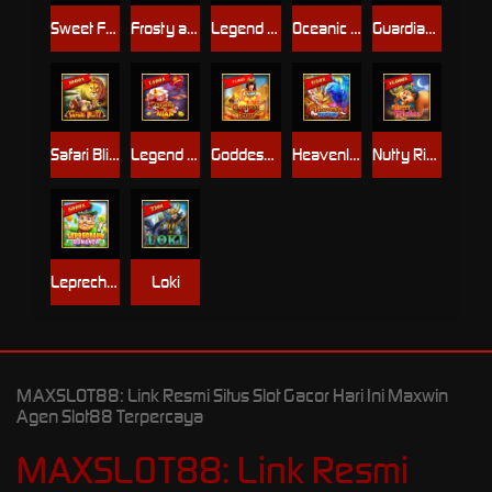
Sweet Frenzy
Frosty and Flamy
Legend Of Eagle
Oceanic Melodies
Guardian of the Museum
Safari Blitz
Legend of Nian
Goddess Of Egypt
Heavenly Fortunes
Nutty Riches
Leprechaun Bonanza
Loki
MAXSLOT88: Link Resmi Situs Slot Gacor Hari Ini Maxwin
Agen Slot88 Terpercaya
MAXSLOT88: Link Resmi