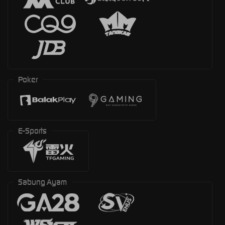
Poker
E-Sports
Sabung Ayam