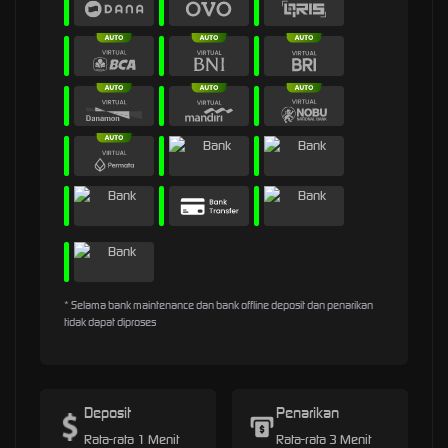
* Selama bank maintenance dan bank offline deposit dan penarikan
tidak dapat diproses
Deposit
Penarikan
Rata-rata 1 Menit
Rata-rata 3 Menit