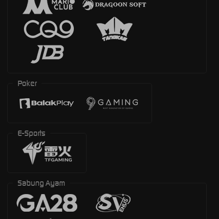
Poker
E-Sports
Sabung Ayam