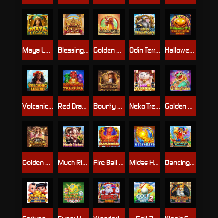
Maya Legacy
Blessing Temple
Golden Qilin
Odin Territory
Halloween Win
Volcanic Legend
Red Dragon’s Treasure
Bounty Clash
Neko Treasures
Golden Snake
Golden Duel
Much Richer
Fire Ball Blaze Phoenix
Midas Hand
Dancing Samba