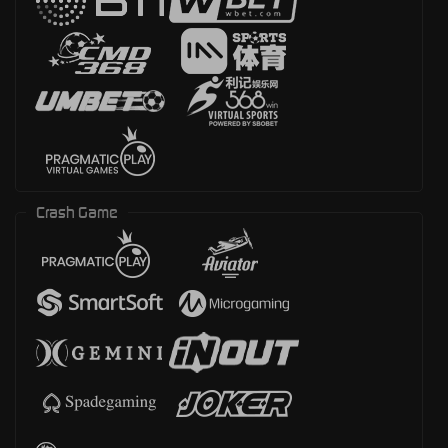
Crash Game