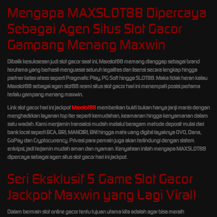
Mengapa MAXSLOT88 Dipercaya
Sebagai Agen Situs Slot Gacor
Gampang Menang Maxwin
Dibalik kesuksesan judi slot gacor saat ini, Maxslot88 memang dianggap sebagai brand
terutama yang berhasil menguasai seluruh legalitas dan lisensi secara lengkap hingga
partner kelas atass seperti Pragmatic Play, PG Soft hingga SLOT88. Maka tidak heran kalau
Maxslot88 sebagai agen slot88 resmi situs slot gacor hari ini menempati posisi pertama
terlalu gampang menang maxwin.
Link slot gacor hari ini jackpot
Maxslot88
memberikan bukti bukan hanya janji manis dengan
menghadirkan layanan top tier seperti kemudahan, keamanan hingga kenyamanan dalam
satu wadah. Kami menjamin transaksi mudah melalui beragam metode deposit mulai dari
bank local seperti BCA, BRI, MANDIRI, BNI hingga mata uang digital layaknya OVO, Dana,
GoPay dan Cryptocurrency. Privasi para pemain juga akan terlindungi dengan sistem
enkripsi, jadi terjamin mudah aman dan nyaman. Kenyataan inilah mengapa MAXSLOT88
dipercaya sebagai agen situs slot gacor hari ini jackpot.
Seri Eksklusif 5 Game Slot Gacor
Jackpot Maxwin yang Lagi Viral!
Dalam bermain slot online gacor tentu tujuan utama kita adalah agar bisa meraih