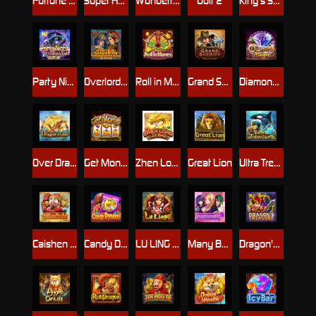
Fortune Twins
Super Hoo Hey How
Wonderful Christmas
Golf 2
King's Sword
Party Night
Overlord & Concubine
Roll in Money
Grand Sheriff
Diamond Mogul
Over Dragon's Gate
Get Money
Zhen Long Ju Bao
Great Lion
Ultra Treasure
Caishen Coming
Candy Dynasty
LU LING QI
Many Beauties
Dragon's Treasure