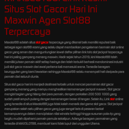
Situs Slot Gacor Hari Ini
Maxwin Agen Slot88
Terpercaya
Maxslot88 adalah situs
slot gacor
terpercaya yang dikenal baik memiliki reputasi baik
sebagai agen slot88 resmi yang selalu dapat memberikan pengalaman bermain slot online
gacor yang aman dan menguntungkan lewat daftar pilihan link toto slot jackpot terpercaya
hari ini paling gampang menang maxwin. Hadir sejak tahun 2019, kini Maxslot88 telah
memiliki jutaan pemain aktif setiap harinya dan telah terbukti berhasil mendominasi industri
judi slot gacor maxwin dari awal pertama kali memasuki arena. Tersedia beragam
keunggulan yang kami tawarkan sehingga Maxslot88 selalu menempati hati daripada para
pemain dari seluruh dunia.
Situs slot gacor hari ini menjadi destinasi terbaik untuk mencari permainan slot gacor
gampang menang yang mampu menghasilkan kemenangan jackpot maxwin. Slot gacor
mengisi bagian yang hilang dari para pemain, dengan perkalian 200 500 1000 yang
sudah pasti ampuh pulang dengan kemenangan besar di tangan. Selain itu, Link
slot
online
yang tersedia di situs Maxslot88 juga tidak kalah menarik dari game slot gacor. Slot jackpot
merupakan salah satu pilihan gacor yang juga sangat laris di pasaran berkat
kemampuannya dalam menciptakan nilai winrate tertinggi hingga susunan pola rtp yang
begitu mudah dipahami pemain pemula sekalipun. Adanya beragam permainan yang
tersedia di MAXSLOT88, membuat kami tidak luput dari unggulan Utama.