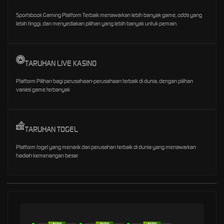
Sportsbook Gaming Platform Terbaik menawarkan lebih banyak game, odds yang
lebih tinggi, dan menyediakan pilihan yang lebih banyak untuk pemain.
TARUHAN LIVE KASINO
Platform Pilihan bagi perusahaan-perusahaan terbaik di dunia, dengan pilihan
variasi game terbanyak
TARUHAN TOGEL
Platform togel yang menarik dari perusahan terbaik di dunia yang menawarkan
hadiah kemenangan besar