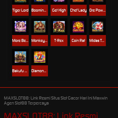
Tiger Lord
Booming Gems
Get High
Chef Lady
Ore Power
More Beauties
Monkey King
T-Rex
Coin Rat
Midas Touch
Bakufu Shogun
Diamond 7
MAXSLOT88: Link Resmi Situs Slot Gacor Hari Ini Maxwin
Agen Slot88 Terpercaya
MAXSLOT88: Link Resmi