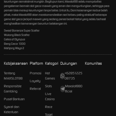
keuntungan semaksimal mungkin. Begitupun kami, Maxslot88 selalu memprioritas
pengalaman bermain slot gacor maxwin yang aman dan menguntungkan, sehingga para
pemain bisa meraup keuntungan tanpa batas. Untuk itu, Demi kesenangan kedua belah
pihak, maka Maxslot88 akan merekomendasikan seri terbaru paling eksklusif beberapa
game slot gacor jackpot maxwin yang sedang panas berkat histori yang selalu berhasil
menghasilkan kemenangan beruntun belakangan ini.
Sweet Bonanza Super Scatter
Wukong Black Scatter
Gates of Olympus
Bang Gacor 1000
Mahjong Ways 2
Kebijaksanaan
Platform
Kategori
Dukungan
Komunitas
Tentang
Promosi
Hot
+62851225
MAXSLOT88
Games
08735
Loyalty
Responsible
Slots
Maxslot88O
Referral
Gambling
fficial
Live
Pusat Bantuan
Casino
Syarat dan
Race
Ketentuan
Togel