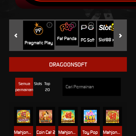
i
i
i
i
i
Facha
Fat Panda
Slot88 x PP
PG Soft
Pragmatic Play
DRAGOONSOFT
Semua
Slots
Top
permainan
20
Mahjong Win
Coin Cat 2
Mahjong Win 2
Toy Pop
Mahjong Win 3