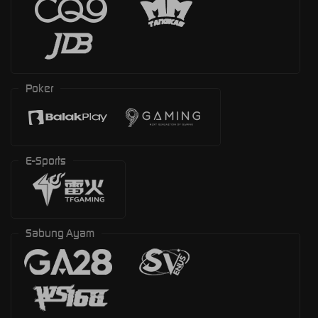
Poker
E-Sports
Sabung Ayam