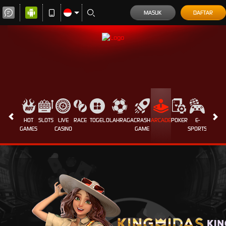
MASUK
DAFTAR
HOT
SLOTS
LIVE
RACE
TOGEL
OLAHRAGA
CRASH
ARCADE
POKER
E-
SABUN
GAMES
CASINO
GAME
SPORTS
AYAM