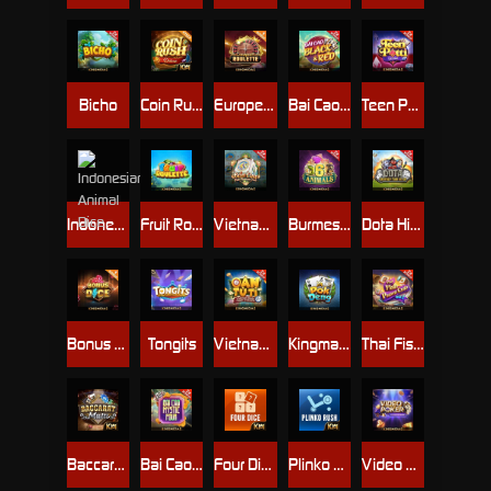
Bicho
Coin Rush Deluxe
European Roulette
Bai Cao Black & Red
Teen Patti Versus
Indonesian Animal Dice
Fruit Roulette
Vietnam Fish Prawn Crab
Burmese 6 Animals
Dota Hi-Lo
Bonus Dice
Tongits
Vietnam Rock Paper Scissors
Kingmaker Pok Deng
Thai Fish Prawn Crab GO!
Baccarat: Multi
Bai Cao Mystic Four
Four Dice
Plinko Rush
Video Poker