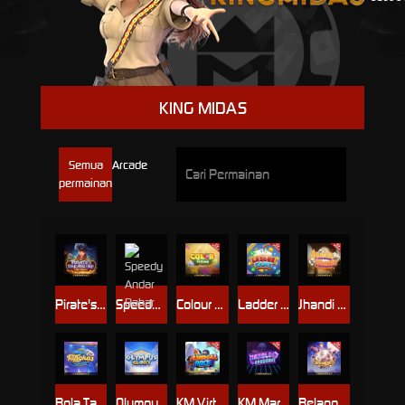
KING MIDAS
Semua
Arcade
permainan
Pirate's Tresure
Speedy Andar Bahar
Colour Game
Ladder Game
Jhandi Munda
Bola Tangkas
Olympus Glory
KM Virtual Animal Race
KM Marble Knockout
Belangkai 2