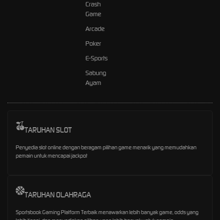
Crash
Game
Arcade
Poker
E-Sports
Sabung
Ayam
TARUHAN SLOT
Penyedia slot online dengan beragam pilihan game menarik yang memudahkan
pemain untuk mencapai jackpot
TARUHAN OLAHRAGA
Sportsbook Gaming Platform Terbaik menawarkan lebih banyak game, odds yang