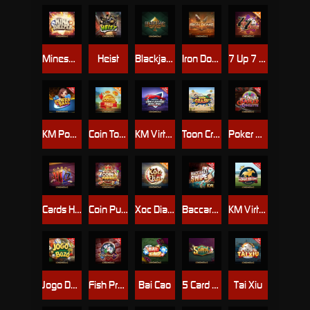
Minesweeper
Heist
Blackjack
Iron Dome
7 Up 7 Down
KM Power Ball
Coin Toss
KM Virtual Greyhound Racing
Toon Crash
Poker Roulette
Cards Hi Lo
Coin Pusher
Xoc Dia Lightning
Baccarat: Swipe
KM Virtual Horse Racing
Jogo De Bozo
Fish Prawn Crab 2
Bai Cao
5 Card Poker
Tai Xiu