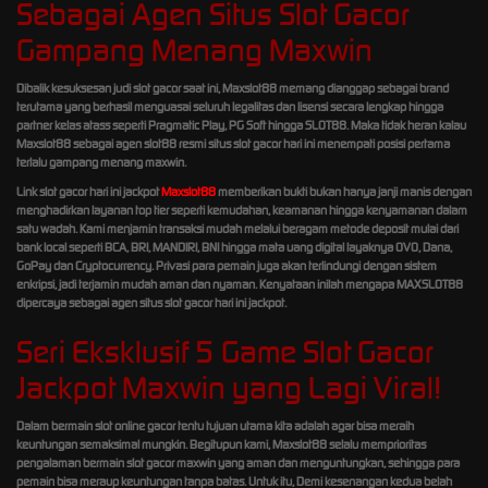
Sebagai Agen Situs Slot Gacor
Gampang Menang Maxwin
Dibalik kesuksesan judi slot gacor saat ini, Maxslot88 memang dianggap sebagai brand
terutama yang berhasil menguasai seluruh legalitas dan lisensi secara lengkap hingga
partner kelas atass seperti Pragmatic Play, PG Soft hingga SLOT88. Maka tidak heran kalau
Maxslot88 sebagai agen slot88 resmi situs slot gacor hari ini menempati posisi pertama
terlalu gampang menang maxwin.
Link slot gacor hari ini jackpot
Maxslot88
memberikan bukti bukan hanya janji manis dengan
menghadirkan layanan top tier seperti kemudahan, keamanan hingga kenyamanan dalam
satu wadah. Kami menjamin transaksi mudah melalui beragam metode deposit mulai dari
bank local seperti BCA, BRI, MANDIRI, BNI hingga mata uang digital layaknya OVO, Dana,
GoPay dan Cryptocurrency. Privasi para pemain juga akan terlindungi dengan sistem
enkripsi, jadi terjamin mudah aman dan nyaman. Kenyataan inilah mengapa MAXSLOT88
dipercaya sebagai agen situs slot gacor hari ini jackpot.
Seri Eksklusif 5 Game Slot Gacor
Jackpot Maxwin yang Lagi Viral!
Dalam bermain slot online gacor tentu tujuan utama kita adalah agar bisa meraih
keuntungan semaksimal mungkin. Begitupun kami, Maxslot88 selalu memprioritas
pengalaman bermain slot gacor maxwin yang aman dan menguntungkan, sehingga para
pemain bisa meraup keuntungan tanpa batas. Untuk itu, Demi kesenangan kedua belah