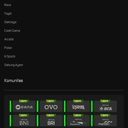
Race
Togel
Olahraga
Crash Game
Arcade
Poker
E-Sports
Sabung Ayam
Komunitas