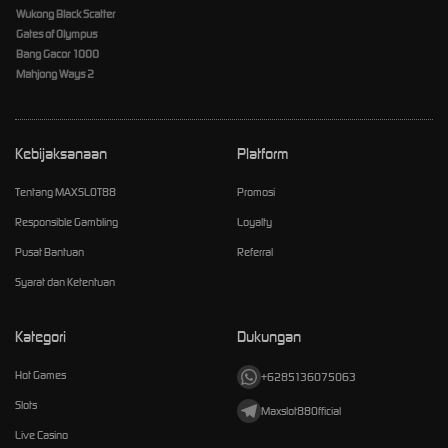
Wukong Black Scatter
Gates of Olympus
Bang Gacor 1000
Mahjong Ways 2
Kebijaksanaan
Platform
Tentang MAXSLOT88
Promosi
Responsible Gambling
Loyalty
Pusat Bantuan
Referral
Syarat dan Ketentuan
Kategori
Dukungan
Hot Games
+6285136075063
Slots
Maxslot88Official
Live Casino