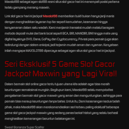
Maxslot88 sebagai agen slot88 resmi situs slot gacor hari ini menempati posisi pertama
terlalu gampang menang maxwin.
Link slot gacor hari ini jackpot
Maxslot88
memberikan bukti bukan hanya janji manis
dengan menghadirkan layanan top tier seperti kemudahan, keamanan hingga
kenyamanan dalam satu wadah. Kami menjamin transaksi mudah melalui beragam
metode deposit mulai dari bank local seperti BCA, BRI, MANDIRI, BNI hingga mata uang
digital layaknya OVO, Dana, GoPay dan Cryptocurrency. Privasi para pemain juga akan
terlindungi dengan sistem enkripsi, jadi terjamin mudah aman dan nyaman. Kenyataan
inilah mengapa MAXSLOT88 dipercaya sebagai agen situs slot gacor hari ini jackpot.
Seri Eksklusif 5 Game Slot Gacor
Jackpot Maxwin yang Lagi Viral!
Dalam bermain slot online gacor tentu tujuan utama kita adalah agar bisa meraih
keuntungan semaksimal mungkin. Begitupun kami, Maxslot88 selalu memprioritas
pengalaman bermain slot gacor maxwin yang aman dan menguntungkan, sehingga para
pemain bisa meraup keuntungan tanpa batas. Untuk itu, Demi kesenangan kedua belah
pihak, maka Maxslot88 akan merekomendasikan seri terbaru paling eksklusif beberapa
game slot gacor jackpot maxwin yang sedang panas berkat histori yang selalu berhasil
menghasilkan kemenangan beruntun belakangan ini.
Sweet Bonanza Super Scatter