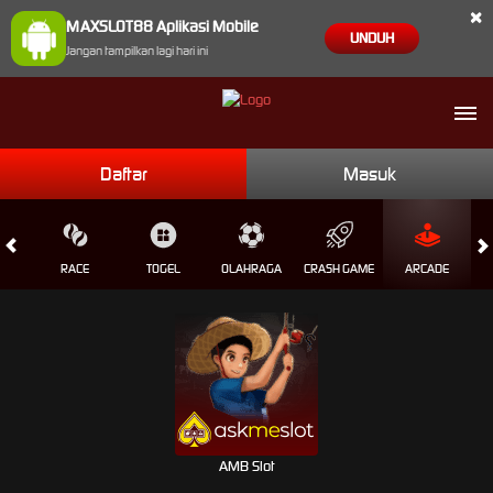
×
MAXSLOT88 Aplikasi Mobile
UNDUH
Jangan tampilkan lagi hari ini
Daftar
Masuk
SINO
RACE
TOGEL
OLAHRAGA
CRASH GAME
ARCADE
AMB Slot