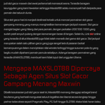
judi slot gacor maxwin dari awal pertama kali memasuki arena. Tersedia beragam
keunggulan yang kami tawarkan sehingga Maxslot88 selalu menempati hati daripada para
pemain dari seluruh dunia.
Situs slot gacor hari ini menjadi destinasi terbaik untuk mencari permainan slot gacor
gampang menang yang mampu menghasilkan kemenangan jackpot maxwin. Slot gacor
mengisi bagian yang hilang dari para pemain, dengan perkalian 200 500 1000 yang
sudah pasti ampuh pulang dengan kemenangan besar di tangan. Selain itu, Link
slot
online
yang tersedia di situs Maxslot88 juga tidak kalah menarik dari game slot gacor. Slot jackpot
merupakan salah satu pilihan gacor yang juga sangat laris di pasaran berkat
kemampuannya dalam menciptakan nilai winrate tertinggi hingga susunan pola rtp yang
begitu mudah dipahami pemain pemula sekalipun. Adanya beragam permainan yang
tersedia di MAXSLOT88, membuat kami tidak luput dari unggulan Utama.
Mengapa MAXSLOT88 Dipercaya
Sebagai Agen Situs Slot Gacor
Gampang Menang Maxwin
Dibalik kesuksesan judi slot gacor saat ini, Maxslot88 memang dianggap sebagai brand
terutama yang berhasil menguasai seluruh legalitas dan lisensi secara lengkap hingga
partner kelas atass seperti Pragmatic Play, PG Soft hingga SLOT88. Maka tidak heran kalau