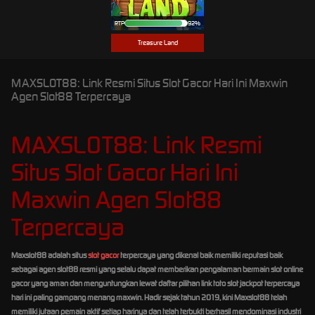
RTP
92%
Treasure Land
MAXSLOT88: Link Resmi Situs Slot Gacor Hari Ini Maxwin
Agen Slot88 Terpercaya
MAXSLOT88: Link Resmi
Situs Slot Gacor Hari Ini
Maxwin Agen Slot88
Terpercaya
Maxslot88 adalah situs
slot gacor
terpercaya yang dikenal baik memiliki reputasi baik
sebagai agen slot88 resmi yang selalu dapat memberikan pengalaman bermain slot online
gacor yang aman dan menguntungkan lewat daftar pilihan link toto slot jackpot terpercaya
hari ini paling gampang menang maxwin. Hadir sejak tahun 2019, kini Maxslot88 telah
memiliki jutaan pemain aktif setiap harinya dan telah terbukti berhasil mendominasi industri