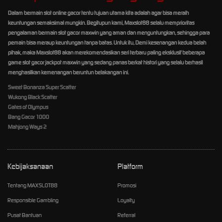
Dalam bermain slot online gacor tentu tujuan utama kita adalah agar bisa meraih
keuntungan semaksimal mungkin. Begitupun kami, Maxslot88 selalu memprioritas
pengalaman bermain slot gacor maxwin yang aman dan menguntungkan, sehingga para
pemain bisa meraup keuntungan tanpa batas. Untuk itu, Demi kesenangan kedua belah
pihak, maka Maxslot88 akan merekomendasikan seri terbaru paling eksklusif beberapa
game slot gacor jackpot maxwin yang sedang panas berkat histori yang selalu berhasil
menghasilkan kemenangan beruntun belakangan ini.
Sweet Bonanza Super Scatter
Wukong Black Scatter
Gates of Olympus
Bang Gacor 1000
Mahjong Ways 2
Kebijaksanaan
Platform
Tentang MAXSLOT88
Promosi
Responsible Gambling
Loyalty
Pusat Bantuan
Referral