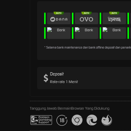
* Selama bank maintenance dan bank offline deposit dan penarik
Deposit
Rata-rata 1 Menit
Tanggung Jawab Bermain
Browser Yang Didukung