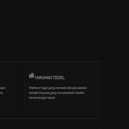
TARUHAN TOGEL
haan
Platform togel yang menarik dari perusahan
ame
terbaik di dunia yang menawarkan hadiah
kemenangan besar