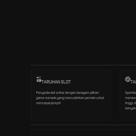
TARUHAN SLOT
TA
Penyedia slot online dengan beragam pilihan
Sportsb
game menarik yang memudahkan pemain untuk
menawar
mencapai jackpot
tinggi,
banyak 