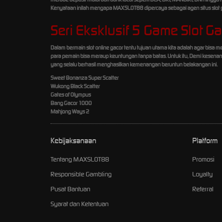
Kenyataan inilah mengapa MAXSLOT88 dipercaya sebagai agen situs slot gac
Seri Eksklusif 5 Game Slot G
Dalam bermain slot online gacor tentu tujuan utama kita adalah agar bi
para pemain bisa meraup keuntungan tanpa batas. Untuk itu, Demi kesenan
yang selalu berhasil menghasilkan kemenangan beruntun belakangan ini.
Sweet Bonanza Super Scatter
Wukong Black Scatter
Gates of Olympus
Bang Gacor 1000
Mahjong Ways 2
Kebijaksanaan
Platform
Tentang MAXSLOT88
Promosi
Responsible Gambling
Loyalty
Pusat Bantuan
Referral
Syarat dan Ketentuan