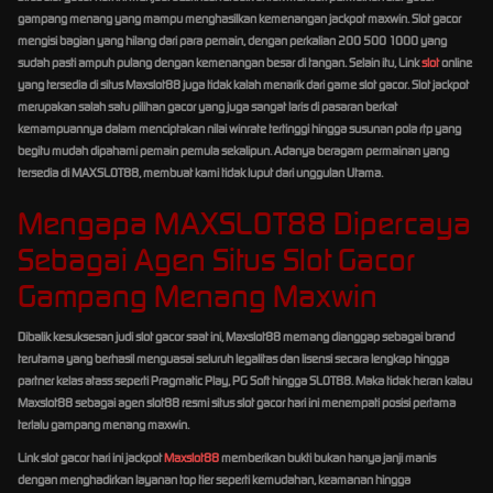
gampang menang yang mampu menghasilkan kemenangan jackpot maxwin. Slot gacor
mengisi bagian yang hilang dari para pemain, dengan perkalian 200 500 1000 yang
sudah pasti ampuh pulang dengan kemenangan besar di tangan. Selain itu, Link
slot
online
yang tersedia di situs Maxslot88 juga tidak kalah menarik dari game slot gacor. Slot jackpot
merupakan salah satu pilihan gacor yang juga sangat laris di pasaran berkat
kemampuannya dalam menciptakan nilai winrate tertinggi hingga susunan pola rtp yang
begitu mudah dipahami pemain pemula sekalipun. Adanya beragam permainan yang
tersedia di MAXSLOT88, membuat kami tidak luput dari unggulan Utama.
Mengapa MAXSLOT88 Dipercaya
Sebagai Agen Situs Slot Gacor
Gampang Menang Maxwin
Dibalik kesuksesan judi slot gacor saat ini, Maxslot88 memang dianggap sebagai brand
terutama yang berhasil menguasai seluruh legalitas dan lisensi secara lengkap hingga
partner kelas atass seperti Pragmatic Play, PG Soft hingga SLOT88. Maka tidak heran kalau
Maxslot88 sebagai agen slot88 resmi situs slot gacor hari ini menempati posisi pertama
terlalu gampang menang maxwin.
Link slot gacor hari ini jackpot
Maxslot88
memberikan bukti bukan hanya janji manis
dengan menghadirkan layanan top tier seperti kemudahan, keamanan hingga