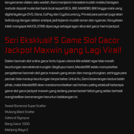
kenyamanan dalam satu wadah. Kami menjamin transaksi mudah melalui beragam
metode deposit mulai dari bank local seperti BCA, BRI, MANDIRI, BNI hingga mata uang
digital layaknya OVO, Dana, GoPay dan Cryptocurrency. Privasi para pemain juga akan
terlindungi dengan sistem enkripsi, jadi terjamin mudah aman dan nyaman. Kenyataan
inilah mengapa MAXSLOT88 dipercaya sebagai agen situs slot gacor hari ini jackpot.
Seri Eksklusif 5 Game Slot Gacor
Jackpot Maxwin yang Lagi Viral!
Dalam bermain slot online gacor tentu tujuan utama kita adalah agar bisa meraih
keuntungan semaksimal mungkin. Begitupun kami, Maxslot88 selalu memprioritas
pengalaman bermain slot gacor maxwin yang aman dan menguntungkan, sehingga para
pemain bisa meraup keuntungan tanpa batas. Untuk itu, Demi kesenangan kedua belah
pihak, maka Maxslot88 akan merekomendasikan seri terbaru paling eksklusif beberapa
game slot gacor jackpot maxwin yang sedang panas berkat histori yang selalu berhasil
menghasilkan kemenangan beruntun belakangan ini.
Sweet Bonanza Super Scatter
Wukong Black Scatter
Gates of Olympus
Bang Gacor 1000
Mahjong Ways 2