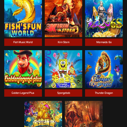
Fish Music World
Kirin Storm
Mermaids-6s
Golden Legend Plus
Spongebob
Thunder Dragon