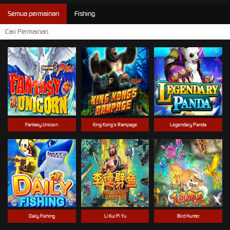
Semua permainan
Fishing
Fantasy Unicorn
King Kong’s Rampage
Legendary Panda
Daily Fishing
Li Kui Pi Yu
Bird Hunter