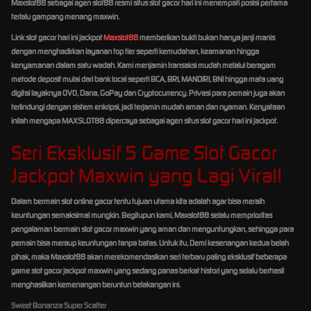
Maxslot88 sebagai agen slot88 resmi situs slot gacor hari ini menempati posisi pertama
terlalu gampang menang maxwin.
Link slot gacor hari ini jackpot
Maxslot88
memberikan bukti bukan hanya janji manis
dengan menghadirkan layanan top tier seperti kemudahan, keamanan hingga
kenyamanan dalam satu wadah. Kami menjamin transaksi mudah melalui beragam
metode deposit mulai dari bank local seperti BCA, BRI, MANDIRI, BNI hingga mata uang
digital layaknya OVO, Dana, GoPay dan Cryptocurrency. Privasi para pemain juga akan
terlindungi dengan sistem enkripsi, jadi terjamin mudah aman dan nyaman. Kenyataan
inilah mengapa MAXSLOT88 dipercaya sebagai agen situs slot gacor hari ini jackpot.
Seri Eksklusif 5 Game Slot Gacor
Jackpot Maxwin yang Lagi Viral!
Dalam bermain slot online gacor tentu tujuan utama kita adalah agar bisa meraih
keuntungan semaksimal mungkin. Begitupun kami, Maxslot88 selalu memprioritas
pengalaman bermain slot gacor maxwin yang aman dan menguntungkan, sehingga para
pemain bisa meraup keuntungan tanpa batas. Untuk itu, Demi kesenangan kedua belah
pihak, maka Maxslot88 akan merekomendasikan seri terbaru paling eksklusif beberapa
game slot gacor jackpot maxwin yang sedang panas berkat histori yang selalu berhasil
menghasilkan kemenangan beruntun belakangan ini.
Sweet Bonanza Super Scatter