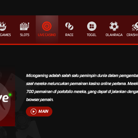
 GAMES
SLOTS
LIVE CASINO
RACE
TOGEL
OLAHRAGA
CRASH
Microgaming adalah salah satu pemimpin dunia dalam pemgembang
saat mereka meluncurkan permainan kasino online pertama. Mereka b
700 permainan di portofolio mereka, yang dapat di jalankan deng
browser pemain.
MAIN