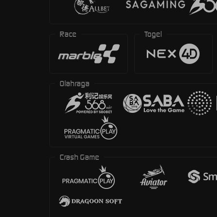
Race
Togel
Olahraga
Crash Game