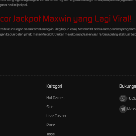
or hari ini jackpot.
acor Jackpot Maxwin yang Lagi Viral!
sa meraih keuntungan semaksimal mungkin. Begitupun kami, Maxslot88 selalu memprioritas penga
gan kedua belah pihak, maka Maxslot88 akan merekomendasikan seri terbaru paling eksklusif beb
Kategori
Dukung
Hot Games
+62
Slots
Maxsl
Live Casino
Race
Togel