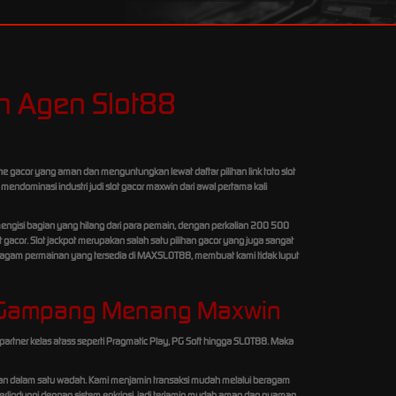
in Agen Slot88
e gacor yang aman dan menguntungkan lewat daftar pilihan link toto slot
 mendominasi industri judi slot gacor maxwin dari awal pertama kali
engisi bagian yang hilang dari para pemain, dengan perkalian 200 500
t gacor. Slot jackpot merupakan salah satu pilihan gacor yang juga sangat
beragam permainan yang tersedia di MAXSLOT88, membuat kami tidak luput
r Gampang Menang Maxwin
 partner kelas atass seperti Pragmatic Play, PG Soft hingga SLOT88. Maka
an dalam satu wadah. Kami menjamin transaksi mudah melalui beragam
terlindungi dengan sistem enkripsi, jadi terjamin mudah aman dan nyaman.