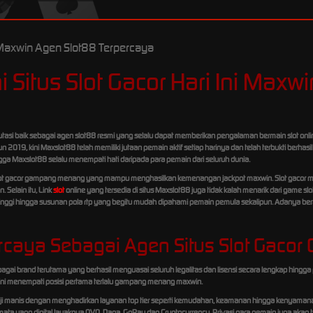
 Maxwin Agen Slot88 Terpercaya
Situs Slot Gacor Hari Ini Maxw
putasi baik sebagai agen slot88 resmi yang selalu dapat memberikan pengalaman bermain slot onlin
2019, kini Maxslot88 telah memiliki jutaan pemain aktif setiap harinya dan telah terbukti berhasil
a Maxslot88 selalu menempati hati daripada para pemain dari seluruh dunia.
inan slot gacor gampang menang yang mampu menghasilkan kemenangan jackpot maxwin. Slot gacor m
Selain itu, Link
slot
online yang tersedia di situs Maxslot88 juga tidak kalah menarik dari game slo
ertinggi hingga susunan pola rtp yang begitu mudah dipahami pemain pemula sekalipun. Adanya 
aya Sebagai Agen Situs Slot Gaco
agai brand terutama yang berhasil menguasai seluruh legalitas dan lisensi secara lengkap hingga
ri ini menempati posisi pertama terlalu gampang menang maxwin.
ji manis dengan menghadirkan layanan top tier seperti kemudahan, keamanan hingga kenyaman
a mata uang digital layaknya OVO, Dana, GoPay dan Cryptocurrency. Privasi para pemain juga akan 