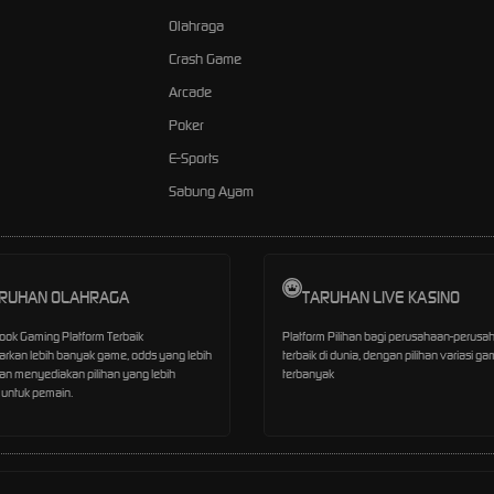
Olahraga
Crash Game
Arcade
Poker
E-Sports
Sabung Ayam
RUHAN OLAHRAGA
TARUHAN LIVE KASINO
ook Gaming Platform Terbaik
Platform Pilihan bagi perusahaan-perusa
kan lebih banyak game, odds yang lebih
terbaik di dunia, dengan pilihan variasi g
 dan menyediakan pilihan yang lebih
terbanyak
untuk pemain.