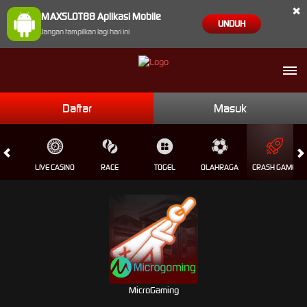
×
MAXSLOT88 Aplikasi Mobile
UNDUH
Jangan tampilkan lagi hari ini
Daftar
Masuk
OTS
LIVE CASINO
RACE
TOGEL
OLAHRAGA
CRASH GAME
MicroGaming