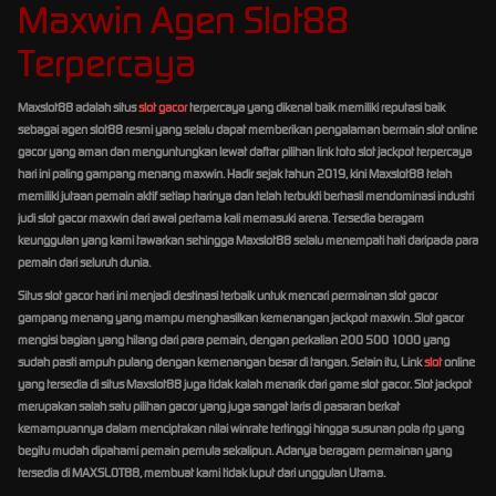
Maxwin Agen Slot88
Terpercaya
Maxslot88 adalah situs
slot gacor
terpercaya yang dikenal baik memiliki reputasi baik
sebagai agen slot88 resmi yang selalu dapat memberikan pengalaman bermain slot online
gacor yang aman dan menguntungkan lewat daftar pilihan link toto slot jackpot terpercaya
hari ini paling gampang menang maxwin. Hadir sejak tahun 2019, kini Maxslot88 telah
memiliki jutaan pemain aktif setiap harinya dan telah terbukti berhasil mendominasi industri
judi slot gacor maxwin dari awal pertama kali memasuki arena. Tersedia beragam
keunggulan yang kami tawarkan sehingga Maxslot88 selalu menempati hati daripada para
pemain dari seluruh dunia.
Situs slot gacor hari ini menjadi destinasi terbaik untuk mencari permainan slot gacor
gampang menang yang mampu menghasilkan kemenangan jackpot maxwin. Slot gacor
mengisi bagian yang hilang dari para pemain, dengan perkalian 200 500 1000 yang
sudah pasti ampuh pulang dengan kemenangan besar di tangan. Selain itu, Link
slot
online
yang tersedia di situs Maxslot88 juga tidak kalah menarik dari game slot gacor. Slot jackpot
merupakan salah satu pilihan gacor yang juga sangat laris di pasaran berkat
kemampuannya dalam menciptakan nilai winrate tertinggi hingga susunan pola rtp yang
begitu mudah dipahami pemain pemula sekalipun. Adanya beragam permainan yang
tersedia di MAXSLOT88, membuat kami tidak luput dari unggulan Utama.