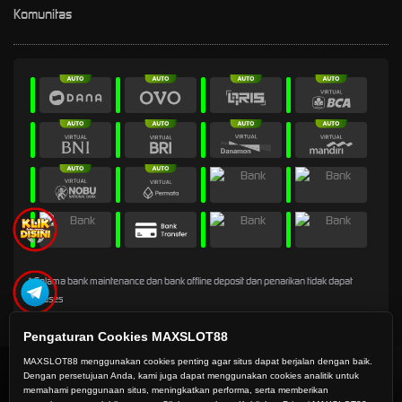
Komunitas
* Selama bank maintenance dan bank offline deposit dan penarikan tidak dapat
diproses
Pengaturan Cookies MAXSLOT88
MAXSLOT88 menggunakan cookies penting agar situs dapat berjalan dengan baik.
Dengan persetujuan Anda, kami juga dapat menggunakan cookies analitik untuk
©2026 MAXSLOT88 menawarkan berbagai macam provider pilihan terbaik dan didukung
memahami penggunaan situs, meningkatkan performa, serta memberikan
oleh Layanan Pelanggan profesional 24/7 yang siap melayani Anda.