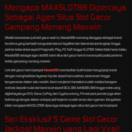
Mengapa MAXSLOT88 Dipercaya
Sebagai Agen Situs Slot Gacor
Gampang Menang Maxwin
Dibalik kesuksesan judi slot gacor saat ini, Maxslot88 memang dianggap sebagai brand
terutama yang berhasil menguasai seluruh legalitas dan lisensi secara lengkap hingga
partner kelas atass seperti Pragmatic Play, PG Soft hingga SLOT88. Maka tidak heran kalau
Maxslot88 sebagai agen slot88 resmi situs slot gacor hari ini menempati posisi pertama
terlalu gampang menang maxwin.
Link slot gacor hari ini jackpot
Maxslot88
memberikan bukti bukan hanya janji manis
dengan menghadirkan layanan top tier seperti kemudahan, keamanan hingga
kenyamanan dalam satu wadah. Kami menjamin transaksi mudah melalui beragam
metode deposit mulai dari bank local seperti BCA, BRI, MANDIRI, BNI hingga mata uang
digital layaknya OVO, Dana, GoPay dan Cryptocurrency. Privasi para pemain juga akan
terlindungi dengan sistem enkripsi, jadi terjamin mudah aman dan nyaman. Kenyataan
inilah mengapa MAXSLOT88 dipercaya sebagai agen situs slot gacor hari ini jackpot.
Seri Eksklusif 5 Game Slot Gacor
Jackpot Maxwin yang Lagi Viral!