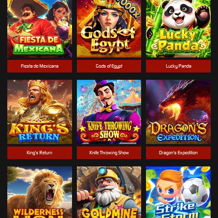
Fiesta de Mexicana
Gods of Egypt
Lucky Panda
King's Return
Knife Throwing Show
Dragon's Expedition