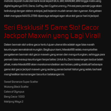
metode deposit mulai dari bank local seperti BCA, BRI, MANDIRI, BNI hingga mata uang
digital layaknya OVO, Dana, GoPay dan Cryptocurrency. Privasi para pemain juga akan
terlindungi dengan sistem enkripsi, jadi terjamin mudah aman dan nyaman. Kenyataan
inilah mengapa MAXSLOT88 dipercaya sebagai agen situs slot gacor hari ini jackpot.
Seri Eksklusif 5 Game Slot Gacor
Jackpot Maxwin yang Lagi Viral!
Dalam bermain slot online gacor tentu tujuan utama kita adalah agar bisa meraih
keuntungan semaksimal mungkin. Begitupun kami, Maxslot88 selalu memprioritas
pengalaman bermain slot gacor maxwin yang aman dan menguntungkan, sehingga para
pemain bisa meraup keuntungan tanpa batas. Untuk itu, Demi kesenangan kedua belah
pihak, maka Maxslot88 akan merekomendasikan seri terbaru paling eksklusif beberapa
game slot gacor jackpot maxwin yang sedang panas berkat histori yang selalu berhasil
menghasilkan kemenangan beruntun belakangan ini.
Sweet Bonanza Super Scatter
Wukong Black Scatter
Gates of Olympus
Bang Gacor 1000
Mahjong Ways 2