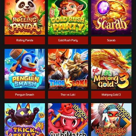
Rolling Panda
Gold Rush Party
Scarab
Penguin Smash
Thor vs Loki
Mahjong Gold 3