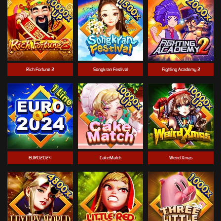
Rich Fortune 2
Songkran Festival
Fighting Academy 2
EURO2024
CakeMatch
Weird Xmas