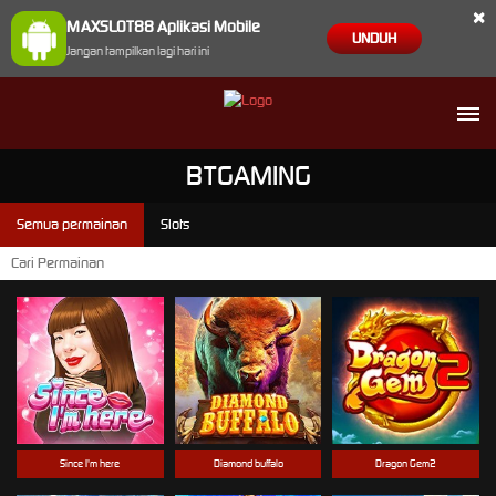
×
MAXSLOT88 Aplikasi Mobile
UNDUH
Jangan tampilkan lagi hari ini
BTGAMING
Semua permainan
Slots
Since I'm here
Diamond buffalo
Dragon Gem2