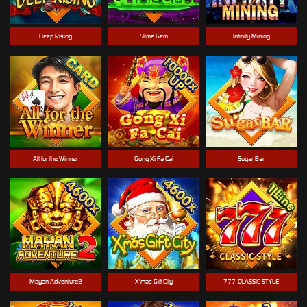
Deep Rising
Slime Gem
Infinity Mining
All for the Winner
Gong Xi Fa Cai
Sugar Bar
Mayan Adventure2
X'mas Gift City
777-CLASSIC STYLE