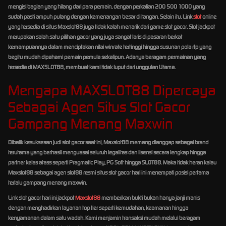
mengisi bagian yang hilang dari para pemain, dengan perkalian 200 500 1000 yang
sudah pasti ampuh pulang dengan kemenangan besar di tangan. Selain itu, Link
slot
online
yang tersedia di situs Maxslot88 juga tidak kalah menarik dari game slot gacor. Slot jackpot
merupakan salah satu pilihan gacor yang juga sangat laris di pasaran berkat
kemampuannya dalam menciptakan nilai winrate tertinggi hingga susunan pola rtp yang
begitu mudah dipahami pemain pemula sekalipun. Adanya beragam permainan yang
tersedia di MAXSLOT88, membuat kami tidak luput dari unggulan Utama.
Mengapa MAXSLOT88 Dipercaya
Sebagai Agen Situs Slot Gacor
Gampang Menang Maxwin
Dibalik kesuksesan judi slot gacor saat ini, Maxslot88 memang dianggap sebagai brand
terutama yang berhasil menguasai seluruh legalitas dan lisensi secara lengkap hingga
partner kelas atass seperti Pragmatic Play, PG Soft hingga SLOT88. Maka tidak heran kalau
Maxslot88 sebagai agen slot88 resmi situs slot gacor hari ini menempati posisi pertama
terlalu gampang menang maxwin.
Link slot gacor hari ini jackpot
Maxslot88
memberikan bukti bukan hanya janji manis
dengan menghadirkan layanan top tier seperti kemudahan, keamanan hingga
kenyamanan dalam satu wadah. Kami menjamin transaksi mudah melalui beragam