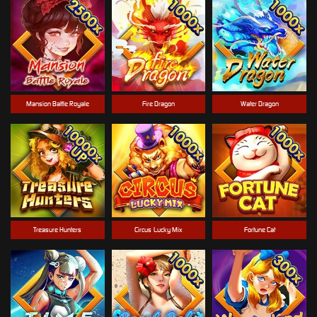
Mansion Battle Royale
Fire Dragon
Water Dragon
Treasure Hunters
Circus-Lucky Mix
Fortune Cat