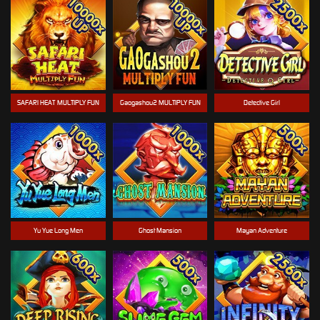
SAFARI HEAT-MULTIPLY FUN
Gaogashou2 MULTIPLY FUN
Detective Girl
Yu Yue Long Men
Ghost Mansion
Mayan Adventure