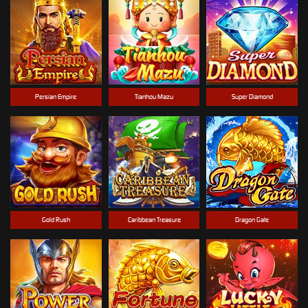
Persian Empire
Tianhou Mazu
Super Diamond
Gold Rush
Caribbean Treasure
Dragon Gate