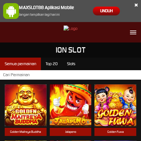
×
MAXSLOT88 Aplikasi Mobile
UNDUH
Jangan tampilkan lagi hari ini
ION SLOT
Semua permainan
Top 20
Slots
Golden Maitreya Buddha
Jalapeno
Golden Fuwa