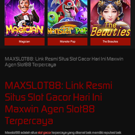
Magician
Monster Pop
The Beauties
MAXSLOT88: Link Resmi Situs Slot Gacor Hari Ini Maxwin
Agen Slot88 Terpercaya
MAXSLOT88: Link Resmi
Situs Slot Gacor Hari Ini
Maxwin Agen Slot88
Terpercaya
Maxslot88 adalah situs
slot gacor
terpercaya yang dikenal baik memiliki reputasi baik