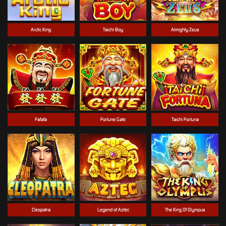
Arctic King
Taichi Boy
Almighty Zeus
Fafafa
Fortune Gate
Taichi Fortuna
Cleopatra
Legend of Aztec
The King Of Olympus