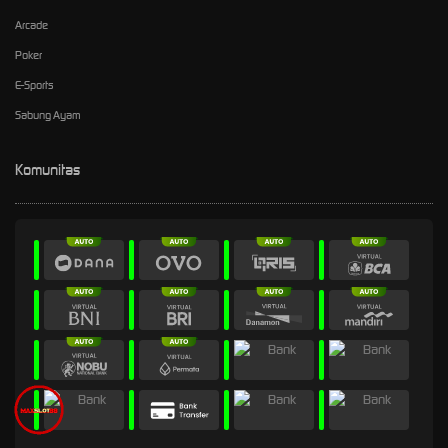
Arcade
Poker
E-Sports
Sabung Ayam
Komunitas