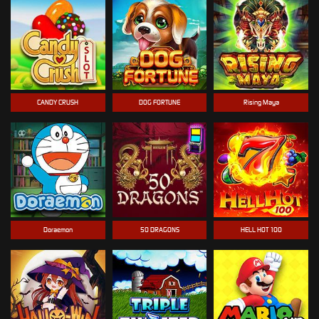
CANDY CRUSH
DOG FORTUNE
Rising Maya
Doraemon
50 DRAGONS
HELL HOT 100