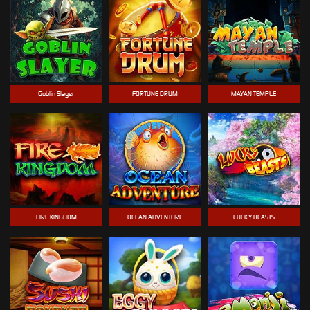
Goblin Slayer
FORTUNE DRUM
MAYAN TEMPLE
FIRE KINGDOM
OCEAN ADVENTURE
LUCKY BEASTS