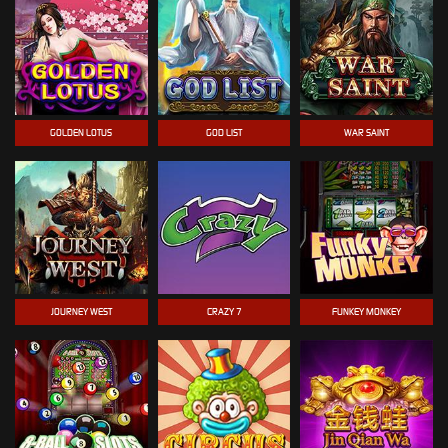
GOLDEN LOTUS
GOD LIST
WAR SAINT
JOURNEY WEST
CRAZY 7
FUNKEY MONKEY