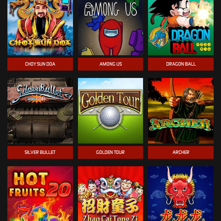
CHOY SUN DOA
AMONG US
DRAGON BALL
SILVER BULLET
GOLDEN TOUR
ARCHER