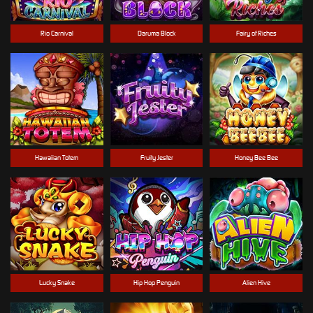
Rio Carnival
Daruma Block
Fairy of Riches
Hawaiian Totem
Fruity Jester
Honey Bee Bee
Lucky Snake
Hip Hop Penguin
Alien Hive