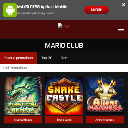
×
MAXSLOT88 Aplikasi Mobile
UNDUH
Jangan tampilkan lagi hari ini
MARIO CLUB
Semua permainan
Top 20
Slots
Mystical Beasts
Snake Castle
Aliens Madness