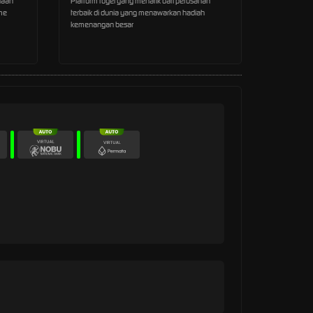
haan
Platform togel yang menarik dari perusahan
ame
terbaik di dunia yang menawarkan hadiah
kemenangan besar