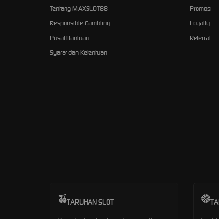
Tentang MAXSLOT88
Promosi
Responsible Gambling
Loyalty
Pusat Bantuan
Referral
Syarat dan Ketentuan
TARUHAN SLOT
TA