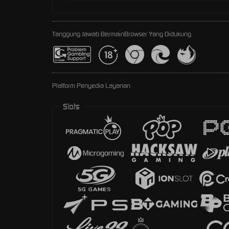
Tanggung Jawab Bermain
Browser Yang Didukung
Platform Penyedia Layanan
Slots