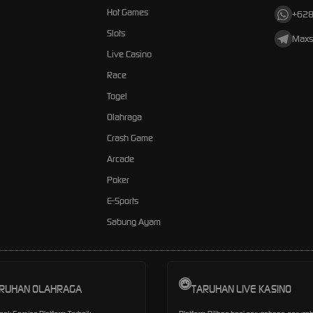
Hot Games
+62
Slots
Maxsl
Live Casino
Race
Togel
Olahraga
Crash Game
Arcade
Poker
E-Sports
Sabung Ayam
RUHAN OLAHRAGA
TARUHAN LIVE KASINO