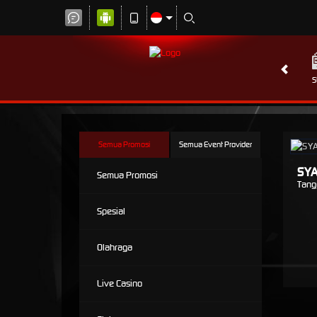
HOT GAMES
S
Semua Promosi
Semua Event Provider
SYA
Semua Promosi
Tang
Spesial
Olahraga
Live Casino