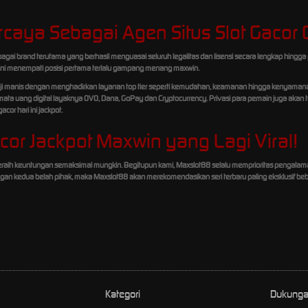
aya Sebagai Agen Situs Slot Gaco
agai brand terutama yang berhasil menguasai seluruh legalitas dan lisensi secara lengkap hingga
ri ini menempati posisi pertama terlalu gampang menang maxwin.
ji manis dengan menghadirkan layanan top tier seperti kemudahan, keamanan hingga kenyaman
a mata uang digital layaknya OVO, Dana, GoPay dan Cryptocurrency. Privasi para pemain juga akan 
or hari ini jackpot.
acor Jackpot Maxwin yang Lagi Viral!
sa meraih keuntungan semaksimal mungkin. Begitupun kami, Maxslot88 selalu memprioritas penga
gan kedua belah pihak, maka Maxslot88 akan merekomendasikan seri terbaru paling eksklusif beb
Kategori
Dukung