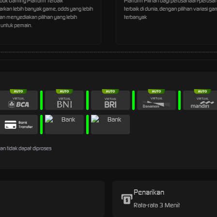
ook Gaming Platform Terbaik
Platform Pilihan bagi perusahaan-perusa
kan lebih banyak game, odds yang lebih
terbaik di dunia, dengan pilihan variasi g
 dan menyediakan pilihan yang lebih
terbanyak
untuk pemain.
an tidak dapat diproses
Penarikan
Rata-rata 3 Menit