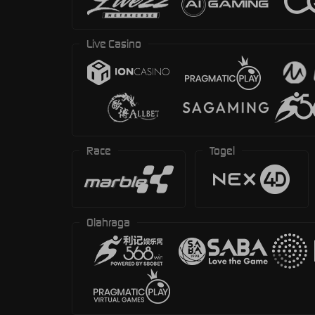
Live Casino
Race
Togel
Olahraga