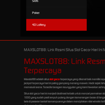
Slots
Poker
4D Lottery
MAXSLOT88: Link Resmi Situs Slot Gacor Hari Ini
MAXSLOT88: Link Resmi 
Terpercaya
Maxslot88 adalah situs
slot gacor
terpercaya yang dikenal baik memiliki re
jackpot terpercaya hari ini paling gampang menang maxwin. Hadir sejak tahun 
memasuki arena. Tersedia beragam keunggulan yang kami tawarkan sehingg
Situs slot gacor hari ini menjadi destinasi terbaik untuk mencari perma
1000 yang sudah pasti ampuh pulang dengan kemenangan besar di tangan. 
laris di pasaran berkat kemampuannya dalam menciptakan nilai winrate t