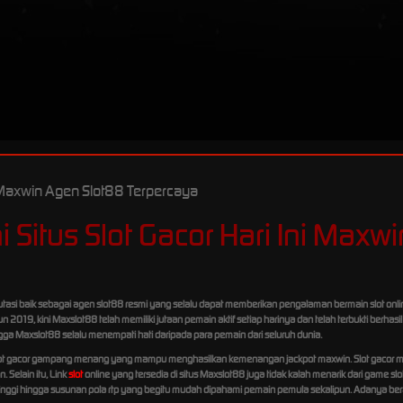
 Maxwin Agen Slot88 Terpercaya
Situs Slot Gacor Hari Ini Maxw
putasi baik sebagai agen slot88 resmi yang selalu dapat memberikan pengalaman bermain slot onlin
2019, kini Maxslot88 telah memiliki jutaan pemain aktif setiap harinya dan telah terbukti berhasil
a Maxslot88 selalu menempati hati daripada para pemain dari seluruh dunia.
inan slot gacor gampang menang yang mampu menghasilkan kemenangan jackpot maxwin. Slot gacor m
Selain itu, Link
slot
online yang tersedia di situs Maxslot88 juga tidak kalah menarik dari game slo
ertinggi hingga susunan pola rtp yang begitu mudah dipahami pemain pemula sekalipun. Adanya 