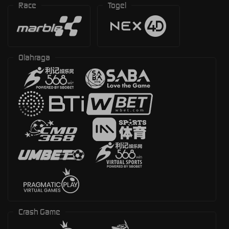
Race
Togel
Olahraga
Crash Game