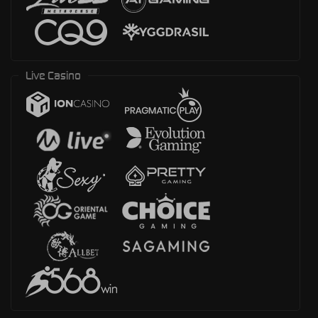
Live Casino