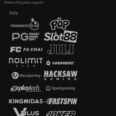
Platform Penyedia Layanan
Slots