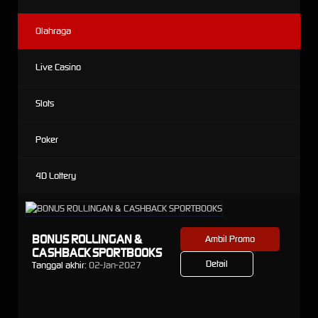
Olahraga
Live Casino
Slots
Poker
4D Lottery
BONUS ROLLINGAN &
Ambil Promo
CASHBACK SPORTBOOKS
Detail
Tanggal akhir:
02-Jan-2027