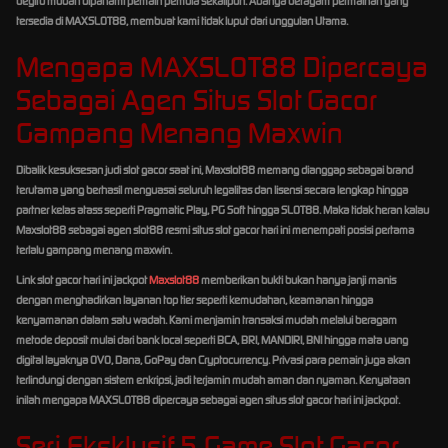
begitu mudah dipahami pemain pemula sekalipun. Adanya beragam permainan yang
tersedia di MAXSLOT88, membuat kami tidak luput dari unggulan Utama.
Mengapa MAXSLOT88 Dipercaya
Sebagai Agen Situs Slot Gacor
Gampang Menang Maxwin
Dibalik kesuksesan judi slot gacor saat ini, Maxslot88 memang dianggap sebagai brand
terutama yang berhasil menguasai seluruh legalitas dan lisensi secara lengkap hingga
partner kelas atass seperti Pragmatic Play, PG Soft hingga SLOT88. Maka tidak heran kalau
Maxslot88 sebagai agen slot88 resmi situs slot gacor hari ini menempati posisi pertama
terlalu gampang menang maxwin.
Link slot gacor hari ini jackpot
Maxslot88
memberikan bukti bukan hanya janji manis
dengan menghadirkan layanan top tier seperti kemudahan, keamanan hingga
kenyamanan dalam satu wadah. Kami menjamin transaksi mudah melalui beragam
metode deposit mulai dari bank local seperti BCA, BRI, MANDIRI, BNI hingga mata uang
digital layaknya OVO, Dana, GoPay dan Cryptocurrency. Privasi para pemain juga akan
terlindungi dengan sistem enkripsi, jadi terjamin mudah aman dan nyaman. Kenyataan
inilah mengapa MAXSLOT88 dipercaya sebagai agen situs slot gacor hari ini jackpot.
Seri Eksklusif 5 Game Slot Gacor