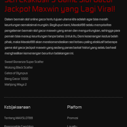
Jackpot Maxwin yang Lagi Viral!
Dalam bermain slot online gacor tentu tujuan utama kita adalah agar bisa meraih
keuntungan semaksimal mungkin. Begitupun kami, Maxslot88 selalu memprioritas
pengalaman bermain slot gacor maxwin yang aman dan menguntungkan, sehingga para
pemain bisa meraup keuntungan tanpa batas. Untuk itu, Demi kesenangan kedua belah
pihak, maka Maxslot88 akan merekomendasikan seri terbaru paling eksklusif beberapa
game slot gacor jackpot maxwin yang sedang panas berkat histori yang selalu berhasil
menghasilkan kemenangan beruntun belakangan ini.
Sweet Bonanza Super Scatter
Wukong Black Scatter
Gates of Olympus
Bang Gacor 1000
Mahjong Ways 2
Kebijaksanaan
Platform
Tentang MAXSLOT88
Promosi
Responsible Gambling
Loyalty