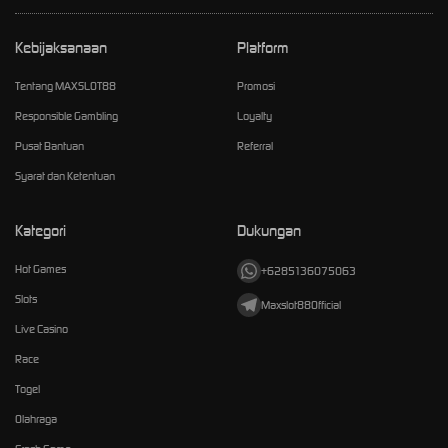
Kebijaksanaan
Platform
Tentang MAXSLOT88
Promosi
Responsible Gambling
Loyalty
Pusat Bantuan
Referral
Syarat dan Ketentuan
Kategori
Dukungan
Hot Games
+6285136075063
Slots
Maxslot88Official
Live Casino
Race
Togel
Olahraga