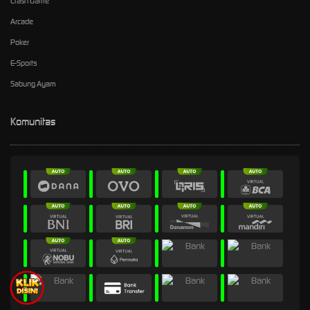
Crash Game
Arcade
Poker
E-Sports
Sabung Ayam
Komunitas